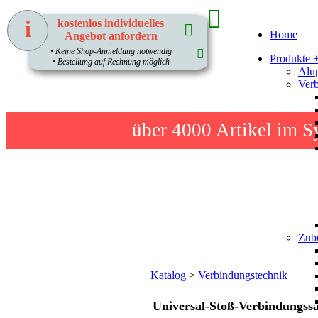
i
kostenlos individuelles
Home
Angebot anfordern
1
• Keine Shop-Anmeldung notwendig
Produkte 
• Bestellung auf Rechnung möglich
Alup
Verb
über 4000
Artikel im S
Zube
Katalog
>
Verbindungstechnik
Universal-Stoß-Verbindungssa