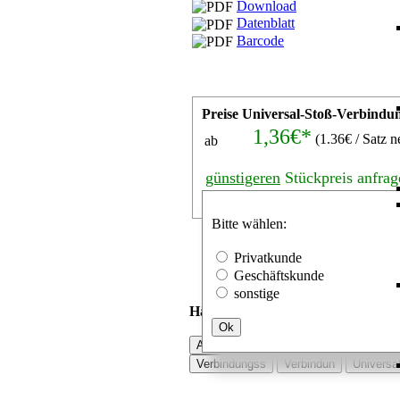
Download
Datenblatt
Barcode
Preise Universal-Stoß-Verbindun
1,36€*
(1.36€ / Satz n
ab
günstigeren
Stückpreis anfrag
Satz
Bitte wählen:
Privatkunde
Geschäftskunde
sonstige
Häufig mit Universal-Stoß-Verbindu
Ok
Aluprofile verbinder
Aluprofile zubeh
Verbindungss
Verbindun
Universa