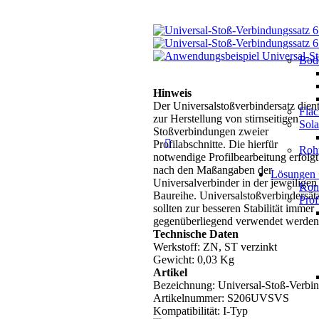
Bod
Hinweis
Der Universalstoßverbindersatz dien
Flä
zur Herstellung von stirnseitigen
Sol
Stoßverbindungen zweier
Profilabschnitte. Die hierfür
Roh
notwendige Profilbearbeitung erfolgt
nach den Maßangaben der
Lösungen
Universalverbinder in der jeweiligen
Kons
Baureihe. Universalstoßverbindersät
Prof
sollten zur besseren Stabilität immer
gegenüberliegend verwendet werden
Technische Daten
Werkstoff: ZN, ST verzinkt
Gewicht: 0,03 Kg
Artikel
Bezeichnung: Universal-Stoß-Verbin
Artikelnummer:
S206UVSVS
Kompatibilität: I-Typ