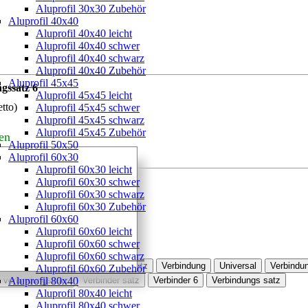
Aluprofil 30x30 Zubehör
Aluprofil 40x40
Aluprofil 40x40 leicht
Aluprofil 40x40 schwer
Aluprofil 40x40 schwarz
Aluprofil 40x40 Zubehör
Aluprofil 45x45
gssatz 6
Aluprofil 45x45 leicht
etto)
Aluprofil 45x45 schwer
Aluprofil 45x45 schwarz
Aluprofil 45x45 Zubehör
en
Aluprofil 50x50
Aluprofil 60x30
Aluprofil 60x30 leicht
Aluprofil 60x30 schwer
Aluprofil 60x30 schwarz
Aluprofil 60x30 Zubehör
Aluprofil 60x60
Aluprofil 60x60 leicht
ngssatz 6 bestellt
Aluprofil 60x60 schwer
Aluprofil 60x60 schwarz
oer
T verbinder
Verbindungssatz
Verbindung
Universal
Verbindu
Aluprofil 60x60 Zubehör
l verbindungssatz
Aluprofil 80x40
Verbinder satz
Verbinder 6
Verbindungs satz
Aluprofil 80x40 leicht
Aluprofil 80x40 schwer