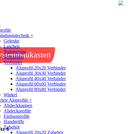
+
rofile
indungstechnik +
Gelenke
Laschen
Nutensteine
ystembaukasten
Schrauben
Verbinder
Aluprofil 20x20 Verbinder
Aluprofil 30x30 Verbinder
Aluprofil 40x40 Verbinder
Aluprofil 60x60 Verbinder
Aluprofil 80x80 Verbinder
Winkel
hör Aluprofile +
Abdeckkappen
Abdeckprofile
Einfassprofile
Handgriffe
Zubehör
tz 6
Aluprofil 20x20 Zubehör