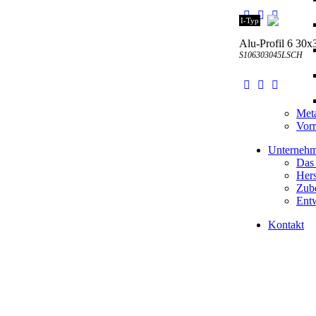
I-Typ
Alu-Profil 6 30x
S106303045LSCH
Meta
Vorr
Unterneh
Das
Hers
Zube
Entw
Kontakt