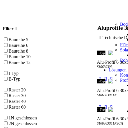
Bod
Aluprofile 3
Filter
Technische
Baureihe 5
Flä
Baureihe 6
Sol
Baureihe 8
I-Typ
Baureihe 10
Roh
Alu-Profil 6 30x3
Baureihe 12
S1063030L
Lösungen
I-Typ
Kons
B-Typ
Prof
I-Typ
Raster 20
Alu-Profil 6 30x
S1063030L1N
Raster 30
Raster 40
Raster 60
I-Typ
1N geschlossen
Alu-Profil 6 30x
2N geschlossen
S1063030L1NSCH