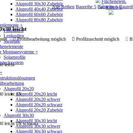
Flächenelem.
Aluprofil 30x30 Zubehör
Alle Reihen
Baureihe 5
Baureihe 6
Baurei
Rohrsys.
Aluprofil 40x40 Zubehör
Aluprofil 60x60 Zubehör
Aluprofil 80x80 Zubehör
enlemente +
0x30 leicht
Fußplatten
Lenkrollen
 Daten
Profilbearbeitung möglich
Profilzuschnitt möglich
B
Stellfüße
chenelemente
ar Montagesysteme +
Solarprofile
rstecksystem
0 leicht
 +
truktionslösungen
ilbearbeitung
Aluprofil 20x20
30 leicht 1N
Aluprofil 20x20 leicht
Aluprofil 20x20 schwer
Aluprofil 20x20 schwarz
Aluprofil 20x20 Zubehör
Aluprofil 30x30
Aluprofil 30x30 leicht
30 leicht 1N schwarz
Aluprofil 30x30 schwer
Aluprofil 30x30 schwarz