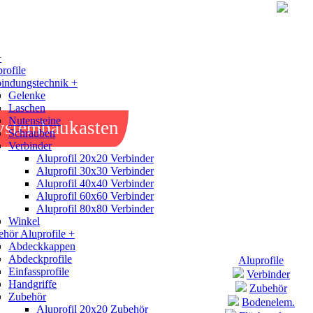
+
rofile
indungstechnik +
Gelenke
Laschen
Nutensteine
ystembaukasten
Schrauben
Verbinder
Aluprofil 20x20 Verbinder
Aluprofil 30x30 Verbinder
Aluprofil 40x40 Verbinder
Aluprofil 60x60 Verbinder
Aluprofil 80x80 Verbinder
Winkel
hör Aluprofile +
Abdeckkappen
Abdeckprofile
Aluprofile
Einfassprofile
Verbinder
Handgriffe
Zubehör
Zubehör
Bodenelem.
Aluprofil 20x20 Zubehör