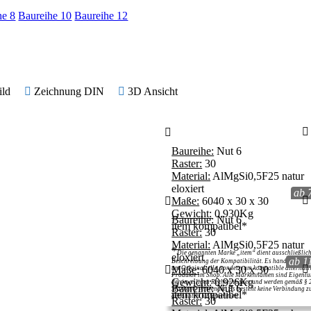
he 8
Baureihe 10
Baureihe 12
ild
Zeichnung DIN
3D Ansicht
Baureihe:
Nut 6
Raster:
30
Material:
AlMgSi0,5F25 natur
eloxiert
ab 
Maße:
6040 x 30 x 30
Gewicht:
0,930Kg
Baureihe:
Nut 6
item kompatibel*
Raster:
30
Material:
AlMgSi0,5F25 natur
*
Die genannten Marke „item“ dient ausschließlich
eloxiert
ab 1
Beschreibung der Kompatibilität. Es handelt sich n
Maße:
6040 x 30 x 30
um Originalteile, sondern um kompatible alternati
Produkte im Shop. Alle Markennamen sind Eigent
Gewicht:
0,926Kg
der jeweiligen Rechteinhaber und werden gemäß § 
Baureihe:
Nut 6
MarkenG verwendet. Es besteht keine Verbindung z
item kompatibel*
genannten Unternehmen.
Raster:
30