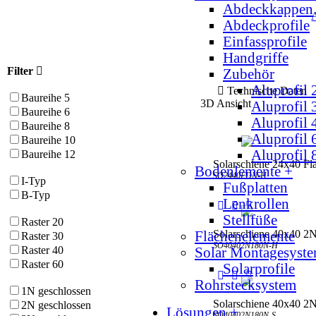
Abdeckkappen
Abdeckprofile
Einfassprofile
Handgriffe
Filter
Zubehör
Aluprofil
Technische Date
Baureihe 5
3D Ansicht
Aluprofil
Baureihe 6
Aluprofil
Baureihe 8
Aluprofil
Baureihe 10
Aluprofil
Baureihe 12
Solarschiene 24x40 F
Bodenlemente +
SO2440FDN-H
I-Typ
Fußplatten
B-Typ
Lenkrollen
Stellfüße
Raster 20
Solarschiene 40x40 2
Flächenelemente
Raster 30
SO40402N180N-H
Raster 40
Solar Montagesyste
Raster 60
Solarprofile
Rohrstecksystem
1N geschlossen
Solarschiene 40x40 2N
2N geschlossen
Lösungen +
SO40402N180N-S