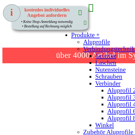
i
kostenlos individuelles
Angebot anfordern
1
• Keine Shop-Anmeldung notwendig
Home
• Bestellung auf Rechnung möglich
Produkte +
Aluprofile
Verbindungstechnik
über 4000
Artikel im S
Gelenke
Laschen
Nutensteine
Schrauben
Verbinder
Aluprofil 
Aluprofil 
Aluprofil 
Aluprofil 
Aluprofil 
Winkel
Zubehör Aluprofile