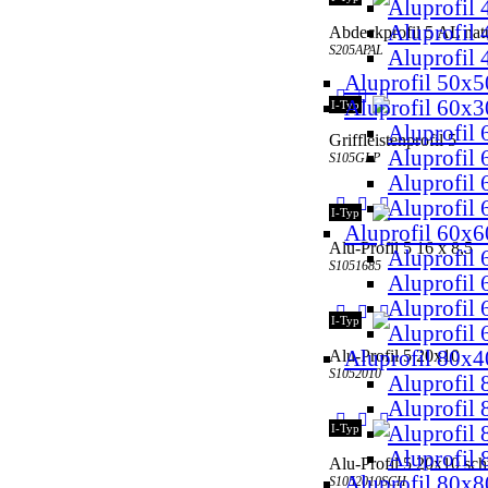
Aluprofil
Aluprofil
Abdeckprofil 5 AL natu
S205APAL
Aluprofil
Aluprofil 50x5
Aluprofil 60x3
I-Typ
Aluprofil 
Griffleistenprofil 5
Aluprofil
S105GLP
Aluprofil
Aluprofil
I-Typ
Aluprofil 60x6
Alu-Profil 5 16 x 8,5
Aluprofil 
S1051685
Aluprofil
Aluprofil
I-Typ
Aluprofil
Aluprofil 80x4
Alu-Profil 5 20x10
S1052010
Aluprofil 
Aluprofil
Aluprofil
I-Typ
Aluprofil
Alu-Profil 5 20x10 sc
Aluprofil 80x8
S1052010SCH