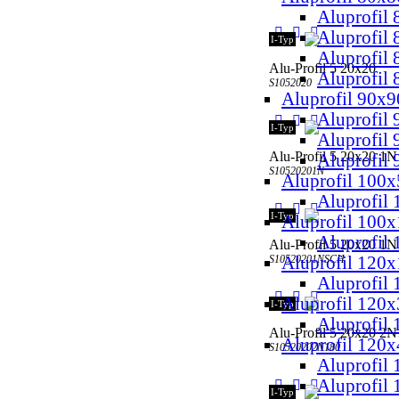
Aluprofil 
Aluprofil
I-Typ
Aluprofil
Alu-Profil 5 20x20
Aluprofil
S1052020
Aluprofil 90x9
Aluprofil 
I-Typ
Aluprofil
Alu-Profil 5 20x20 1N
Aluprofil
S10520201N
Aluprofil 100
Aluprofil
I-Typ
Aluprofil 100
Aluprofil
Alu-Profil 5 20x20 1N
Aluprofil 120
S10520201NSCH
Aluprofil
Aluprofil 120
I-Typ
Aluprofil
Alu-Profil 5 20x20 2
Aluprofil 120
S10520202N180
Aluprofil 
Aluprofil
I-Typ