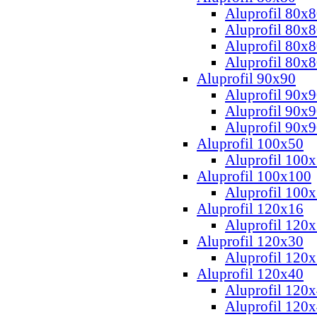
Aluprofil 80x8
Aluprofil 80x8
Aluprofil 80x8
Aluprofil 80x
Aluprofil 90x90
Aluprofil 90x9
Aluprofil 90x9
Aluprofil 90x
Aluprofil 100x50
Aluprofil 100
Aluprofil 100x100
Aluprofil 100
Aluprofil 120x16
Aluprofil 120
Aluprofil 120x30
Aluprofil 120
Aluprofil 120x40
Aluprofil 120x
Aluprofil 120