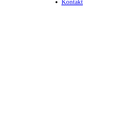
Kontakt