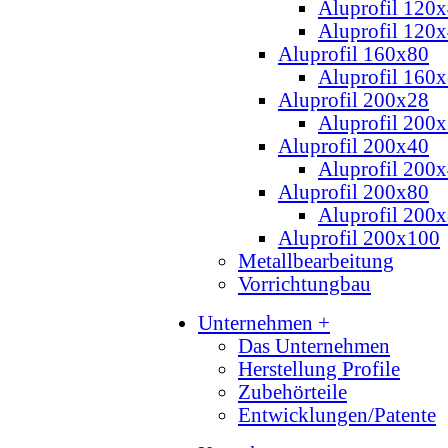
Aluprofil 120
Aluprofil 120
Aluprofil 160x80
Aluprofil 160
Aluprofil 200x28
Aluprofil 200
Aluprofil 200x40
Aluprofil 200
Aluprofil 200x80
Aluprofil 200
Aluprofil 200x100
Metallbearbeitung
Vorrichtungbau
Unternehmen +
Das Unternehmen
Herstellung Profile
Zubehörteile
Entwicklungen/Patente