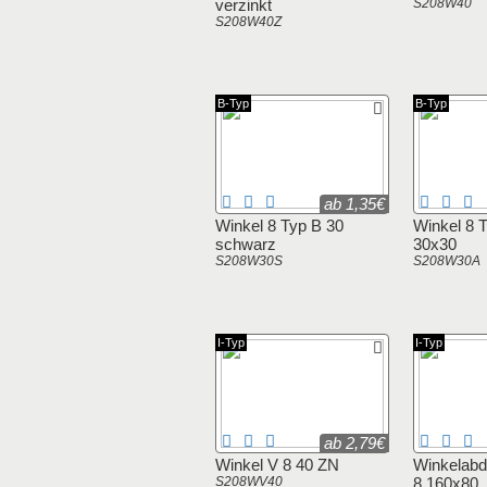
verzinkt
S208W40
S208W40Z
B-Typ
B-Typ
ab 1,35€
Winkel 8 Typ B 30
Winkel 8 
schwarz
30x30
S208W30S
S208W30A
I-Typ
I-Typ
ab 2,79€
Winkel V 8 40 ZN
Winkelab
S208WV40
8 160x80