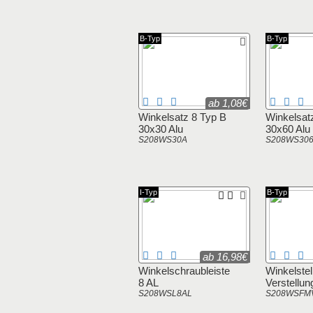
B-Typ
B-Typ
ab 1,08€
Winkelsatz 8 Typ B
Winkelsat
30x30 Alu
30x60 Alu
S208WS30A
S208WS30
I-Typ
B-Typ
ab 16,98€
Winkelschraubleiste
Winkelstel
8 AL
Verstellun
S208WSL8AL
S208WSFM