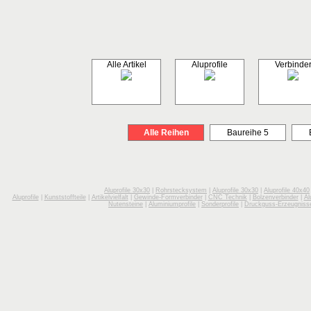
Alle Artikel
Aluprofile
Verbinde
Alle Reihen
Baureihe 5
Aluprofile 30x30
|
Rohrstecksystem
|
Aluprofile 30x30
|
Aluprofile 40x40
Aluprofile
|
Kunststoffteile
|
Artikelvielfalt
|
Gewinde-Formverbinder
|
CNC Technik
|
Bolzenverbinder
|
Al
Nutensteine
|
Aluminiumprofile
|
Sonderprofile
|
Druckguss-Erzeugniss