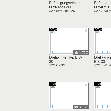
Befestigungswinkel
Befestigu
60x60x20 ZN
80x40x20
S200BW606020ZN
S200BW80
B-Typ
B-Typ
ab 1,21€
Drehwinkel Typ B 8-
Drehwinke
30
B 8-30
S208DW30
S208DWS3
I-Typ
I-Typ
ab 3,16€