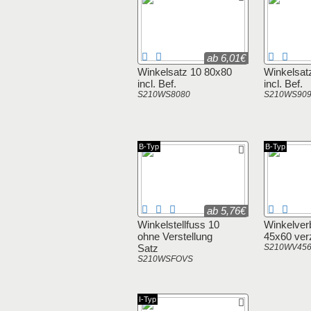
ab 6,01€
Winkelsatz 10 80x80
Winkelsat
incl. Bef.
incl. Bef.
S210WS8080
S210WS90
B-Typ
B-Typ
ab 5,76€
Winkelstellfuss 10
Winkelver
ohne Verstellung
45x60 ver
Satz
S210WV45
S210WSFOVS
I-Typ