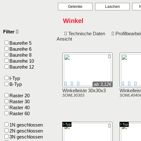
Gelenke
Laschen
N
Winkel
Filter
Technische Daten
Profilbearb
Ansicht
Baureihe 5
Baureihe 6
Baureihe 8
Baureihe 10
Baureihe 12
I-Typ
B-Typ
ab 3,12€
Winkelleiste 30x30x3
Winkellei
Raster 20
SOWL30303
SOWL4040
Raster 30
Raster 40
Raster 60
1N geschlossen
I-Typ
I-Typ
2N geschlossen
3N geschlossen