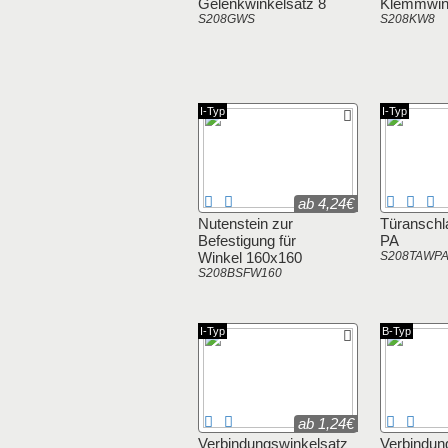
Gelenkwinkelsatz 8
Klemmwin
S208GWS
S208KW8
I-Typ
I-Typ
ab 4,24€
Nutenstein zur
Türanschl
Befestigung für
PA
Winkel 160x160
S208TAWP
S208BSFW160
I-Typ
B-Typ
ab 1,24€
Verbindungswinkelsatz
Verbindun