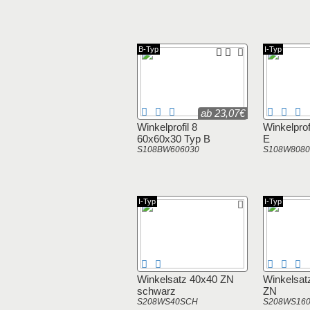
B-Typ
I-Typ
ab 23,07€
Winkelprofil 8
Winkelprof
60x60x30 Typ B
E
S108BW606030
S108W808
I-Typ
I-Typ
Winkelsatz 40x40 ZN
Winkelsat
schwarz
ZN
S208WS40SCH
S208WS16