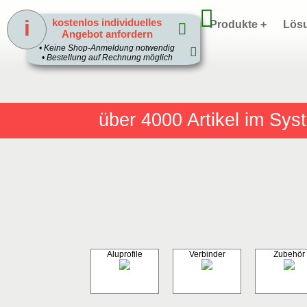
i
kostenlos individuelles
Home
Produkte +
Lös
Angebot anfordern
1
• Keine Shop-Anmeldung notwendig
• Bestellung auf Rechnung möglich
über 4000
Artikel im Sy
Aluprofile
Verbinder
Zubehör