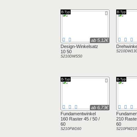
B-Typ
B-Typ
ab 5,12€
Design-Winkelsatz
Drehwinke
10 50
S210DW13
S210DWS50
B-Typ
B-Typ
ab 6,73€
Fundamentwinkel
Fundamen
160 Raster 45 / 50 /
210 Raster
60
60
S210FW160
S210FW210