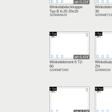
ab 0,21€
Winkelabdeckkappe
Winkelele
Typ B 6-20 20x20
30
S206WAK20
S206WET1
I-Typ
I-Typ
ab 6,41€
Winkelelement 6 T2-
Winkelsat
60
ZN
S206WET260
S206WS30
I-Typ
B-Typ
ab 4,12€