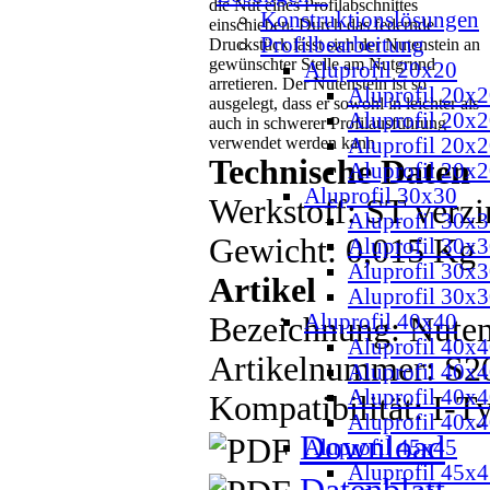
die Nut eines Profilabschnittes
Konstruktionslösungen
einschieben. Durch das federnde
Profilbearbeitung
Druckstück lässt sich der Nutenstein an
gewünschter Stelle am Nutgrund
Aluprofil 20x20
arretieren. Der Nutenstein ist so
Aluprofil 20x2
ausgelegt, dass er sowohl in leichter als
Aluprofil 20x2
auch in schwerer Profilausführung
verwendet werden kann
Aluprofil 20x2
Technische Daten
Aluprofil 20x
Aluprofil 30x30
Werkstoff: ST verzi
Aluprofil 30x3
Gewicht: 0,015 Kg
Aluprofil 30x3
Aluprofil 30x3
Artikel
Aluprofil 30x
Aluprofil 40x40
Bezeichnung: Nuten
Aluprofil 40x4
Artikelnummer:
S2
Aluprofil 40x4
Aluprofil 40x4
Kompatibilität: I-T
Aluprofil 40x
Download
Aluprofil 45x45
Aluprofil 45x4