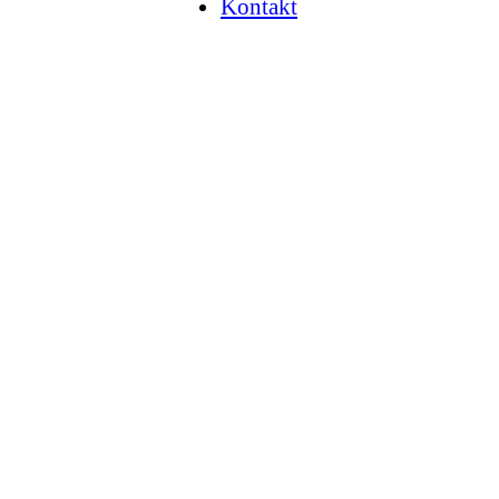
Kontakt