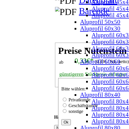
Datenblatt
Aluprofil 45x4
Aluprofil 45x4
Barcode
Aluprofil 45x
Aluprofil 50x50
Aluprofil 60x30
Aluprofil 60x3
Aluprofil 60x3
Aluprofil 60x3
Preise Nutenstein
Aluprofil 60x
0,33€*
Aluprofil 60x60
(0.33€ / Stk. netto)
ab
Aluprofil 60x6
günstigeren
Stückpreis anfragen
Aluprofil 60x6
Stk.
Aluprofil 60x6
Aluprofil 60x
Bitte wählen:
Aluprofil 80x40
Privatkunde
Aluprofil 80x4
Geschäftskunde
Aluprofil 80x4
sonstige
Aluprofil 80x4
Häufig mit Nutenstein 8 schiebbar ohn
Aluprofil 80x
Ok
Aluprofil 80x80
Nutensteine
Nutenstein
Nutenstein 8