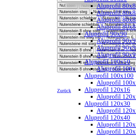
Aluprofil 80x8
Nut stein
Nutensteine m6
Nutenstein 
Nutenstein steg
Nutenstein 8 mit steg
Aluprofil 80x8
Nutenstein schiebbar
Nutenstei
Nuten
Aluprofil 80x8
Nutensteine schiebbar
Nutenstein 8 m 6
Aluprofil 80x
Nutenstein 8 ohne steg
Nutenstein 8 sch
Aluprofil 90x90
Nutenstein mit steg m6
Nutenstein m 6
Aluprofil 90x9
Nutensteine mit steg
Nutenstein 8 mi
Aluprofil 90x9
Nutenstein 8 ohne
Nutenstein 8 m
Nut
Aluprofil 90x
Nutenstein 8 ohne steg m6
Aluprofil 100x50
Nutenstein 8 m6
Nutenstein 8 ohne steg
Aluprofil 100
Nutenstein 8 ohne steg m6
Aluprofil 100x100
Aluprofil 100
Aluprofil 120x16
Zurück
Aluprofil 120
Aluprofil 120x30
Aluprofil 120
Aluprofil 120x40
Aluprofil 120x
Aluprofil 120