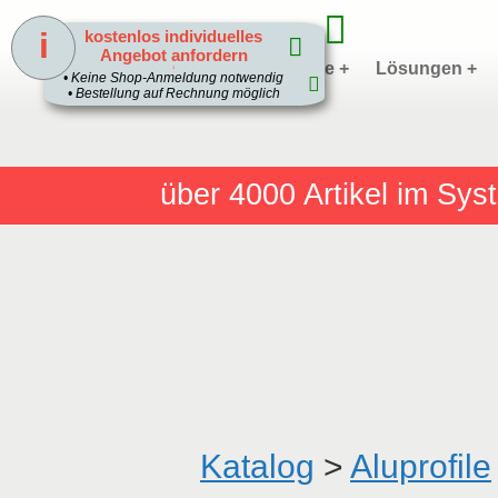
i
kostenlos individuelles
Angebot anfordern
Home
Produkte +
Lösungen +
1
• Keine Shop-Anmeldung notwendig
• Bestellung auf Rechnung möglich
über 4000
Artikel im Sy
Katalog
>
Aluprofile