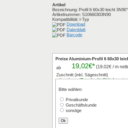
Artikel
Bezeichnung: Profil 6 60x30 leicht 3N90°
Artikelnummer:
S10660303N90
Kompatibilität: I-Typ
Download
Datenblatt
Barcode
Preise Aluminium-Profil 6 60x30 leic
19,02€*
(19.02€ / m nett
ab
Zuschnitt (inkl. Sägeschnitt)
günstigen
Zuschnitt
-Stückpreis
anfragen
Bitte wählen:
Stk x
mm (Millimeter
Privatkunde
Der Zuschnitt ist von 20mm bis max.
Geschäftskunde
Versand mit Paketdienst ist bis 2400
sonstige
Ok
Stangenware