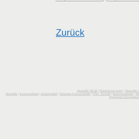
Zurück
Aluprofile 30x30
|
Rohrstecksystem
|
Aluprofile
Aluprofile
|
Kunststoffteile
|
Artikelvielfalt
|
Gewinde-Formverbinder
|
CNC Technik
|
Bolzenverbinder
|
Al
Druckguss-Erzeugniss