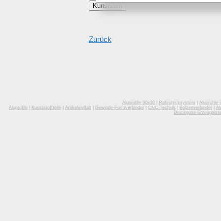
Kunststoff
Zurück
Aluprofile 30x30
|
Rohrstecksystem
|
Aluprofile
Aluprofile
|
Kunststoffteile
|
Artikelvielfalt
|
Gewinde-Formverbinder
|
CNC Technik
|
Bolzenverbinder
|
Al
Druckguss-Erzeugniss