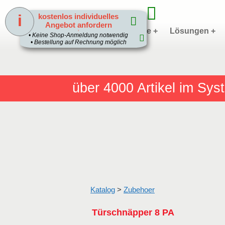
i
kostenlos individuelles
Angebot anfordern
Home
Produkte +
Lösungen +
1
• Keine Shop-Anmeldung notwendig
• Bestellung auf Rechnung möglich
über 4000
Artikel im Sy
Katalog
>
Zubehoer
Türschnäpper 8 PA