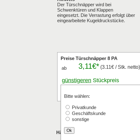
Der Türschnäpper wird bei
Schwenktüren und Klappen
eingesetzt. Die Verrastung erfolgt über
eingearbeitete Kugeldruckstücke.
Preise Türschnäpper 8 PA
3,11€*
(3.11€ / Stk. netto)
ab
günstigeren
Stückpreis
anfragen
Stk.
Bitte wählen:
Privatkunde
Geschäftskunde
sonstige
Ok
Häufig mit Türschnäpper 8 PA bestellt