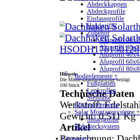
Abdeckkappen
Abdeckprofile
Einfassprofile
Handgriffe
Zubehör
Aluprofil 20x
Aluprofil 30x
Aluprofil 40x
Aluprofil 60x
Aluprofil 80x
Hinweis
Bodenlemente +
Die Mindestabnahmemenge beträgt
Fußplatten
100 Stück
Lenkrollen
Technische Daten
Stellfüße
Werkstoff: Edelstah
Flächenelemente
Solar Montagesysteme +
Gewicht: 0,511 Kg
Solarprofile
Artikel
Rohrstecksystem
Bezeichnung: Dach
Lösungen +