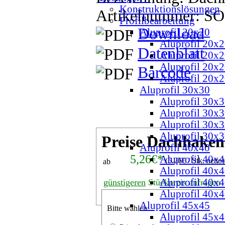
Konstruktionslösungen
Artikelnummer:
SO
Profilbearbeitung
Download
Aluprofil 20x20
Aluprofil 20x2
Datenblatt
Aluprofil 20x2
Aluprofil 20x2
Barcode
Aluprofil 20x
Aluprofil 30x30
Aluprofil 30x3
Aluprofil 30x3
Aluprofil 30x3
Aluprofil 30x
Preise Dachhaken
Aluprofil 40x40
5,26€*
Aluprofil 40x4
(5.26€ / Stk. netto)
ab
Aluprofil 40x4
Aluprofil 40x4
günstigeren
Stückpreis anfragen
Aluprofil 40x
Stk.
Aluprofil 45x45
Bitte wählen:
Aluprofil 45x4