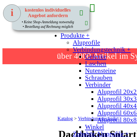
i
kostenlos individuelles
Angebot anfordern
1
• Keine Shop-Anmeldung notwendig
Home
• Bestellung auf Rechnung möglich
Produkte +
Aluprofile
Verbindungstechnik +
über 4000
Artikel im S
Gelenke
Laschen
Nutensteine
Schrauben
Verbinder
Aluprofil 20x2
Aluprofil 30x3
Aluprofil 40x4
Aluprofil 60x6
Katalog
>
Verbindungstechnik
Aluprofil 80x8
Winkel
Dachhaken Solar
Zubehör Aluprofile +