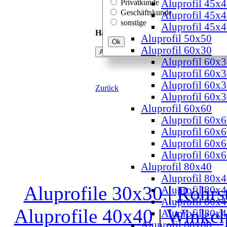
Privatkunde
Aluprofil 45x4
Geschäftskunde
Aluprofil 45x4
sonstige
Aluprofil 45x
Häufig mit Dachhaken Solarthermie 17
Aluprofil 50x50
Ok
Aluprofil 60x30
Aluprofile zubehoer
T verbinder
Alupro
Aluprofil 60x3
Aluprofil 60x3
Aluprofil 60x3
Zurück
Aluprofil 60x
Aluprofil 60x60
Aluprofil 60x6
Aluprofil 60x6
Aluprofil 60x6
Aluprofil 60x
Aluprofil 80x40
Aluprofil 80x4
Aluprofile 30x30
|
Rohrs
Aluprofil 80x4
Aluprofil 80x4
Aluprofile 40x40
|
Winkel
Aluprofil 80x
Aluprofil 80x80