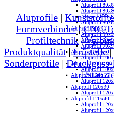
Aluprofil 80x8
Aluprofil 80x8
Aluprofile
|
Kunststoffte
Aluprofil 80x8
Aluprofil 80x
Formverbinder
|
CNC Te
Aluprofil 90x90
Aluprofil 90x9
Profiltechnik
|
Verbin
Aluprofil 90x9
Aluprofil 90x
Produktqualität
|
Frästeile
Aluprofil 100x50
Aluprofil 100
Sonderprofile
|
Druckguss-
Aluprofil 100x100
Aluprofil 100
|
Stanzte
Aluprofil 120x16
Aluprofil 120
Aluprofil 120x30
Aluprofil 120
Aluprofil 120x40
Aluprofil 120x
Aluprofil 120