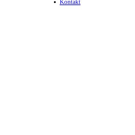
Kontakt