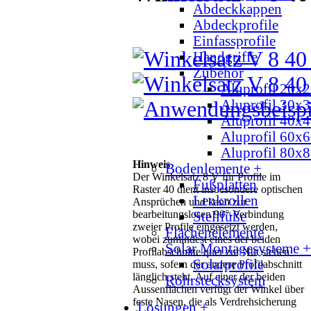
Abdeckkappen
Abdeckprofile
Einfassprofile
Handgriffe
Zubehör
Aluprofil 20x
Aluprofil 30x
Aluprofil 40x
Aluprofil 60x
Aluprofil 80x
Hinweis
Bodenlemente +
Der Winkelsatz 8 V für Profile im
Fußplatten
Raster 40 dient insbesondere optischen
Lenkrollen
Ansprüchen und kann zur
bearbeitungslosen 90°-Verbindung
Stellfüße
zweier Profile eingesetzt werden,
Flächenelemente
wobei zumindest eines der beiden
Solar Montagesysteme +
Profilabschnitte quer zur Nut stehen
Solarprofile
muss, sofern der andere Profilabschnitt
länglich steht. Auf einer der beiden
Rohrstecksystem
Aussenflächen verfügt der Winkel über
feste Nasen, die als Verdrehsicherung
Lösungen +