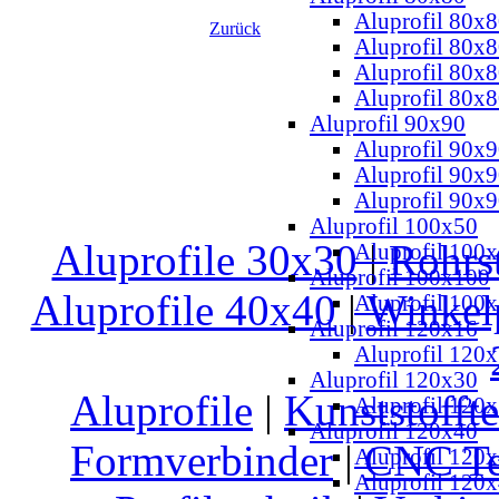
Aluprofil 80x8
Zurück
Aluprofil 80x8
Aluprofil 80x8
Aluprofil 80x
Aluprofil 90x90
Aluprofil 90x9
Aluprofil 90x9
Aluprofil 90x
Aluprofil 100x50
Aluprofile 30x30
|
Rohrs
Aluprofil 100
Aluprofil 100x100
Aluprofile 40x40
|
Winkel
Aluprofil 100
Aluprofil 120x16
Aluprofil 120
Aluprofil 120x30
Aluprofile
|
Kunststoffte
Aluprofil 120
Aluprofil 120x40
Formverbinder
|
CNC Te
Aluprofil 120x
Aluprofil 120