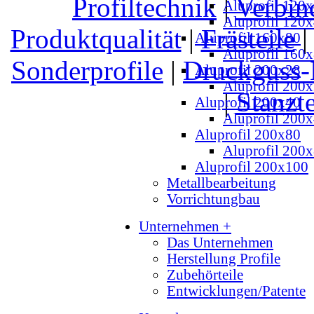
Profiltechnik
|
Verbin
Aluprofil 120
Aluprofil 120
Produktqualität
|
Frästeile
Aluprofil 160x80
Aluprofil 160
Sonderprofile
|
Druckguss-
Aluprofil 200x28
Aluprofil 200
|
Stanzte
Aluprofil 200x40
Aluprofil 200
Aluprofil 200x80
Aluprofil 200
Aluprofil 200x100
Metallbearbeitung
Vorrichtungbau
Unternehmen +
Das Unternehmen
Herstellung Profile
Zubehörteile
Entwicklungen/Patente