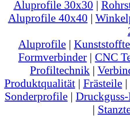
Aluprofile 30x30
|
Rohrs
Aluprofile 40x40
|
Winkel
Aluprofile
|
Kunststoffte
Formverbinder
|
CNC Te
Profiltechnik
|
Verbin
Produktqualität
|
Frästeile
Sonderprofile
|
Druckguss-
|
Stanzte