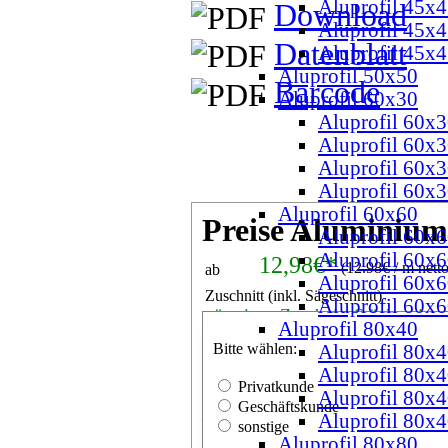
Aluprofil 45x4
Download
Aluprofil 45x4
Datenblatt
Aluprofil 45x
Aluprofil 50x50
Barcode
Aluprofil 60x30
Aluprofil 60x3
Aluprofil 60x3
Aluprofil 60x3
Aluprofil 60x
Aluprofil 60x60
Preise Aluminium
Aluprofil 60x6
Aluprofil 60x6
12,98€*
(12.98€ / m netto
ab
Aluprofil 60x6
Zuschnitt (inkl. Sägeschnitt)
Aluprofil 60x
günstigen
Zuschnitt
-Stückpreis
Aluprofil 80x40
anfragen
Bitte wählen:
Aluprofil 80x4
Stk x
mm (Millimet
Aluprofil 80x4
Privatkunde
Aluprofil 80x4
Der Zuschnitt ist
Geschäftskunde
Aluprofil 80x
sonstige
Versand mit Paketd
Aluprofil 80x80