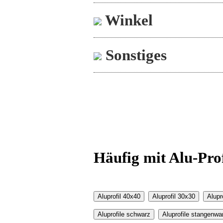
Winkel
Sonstiges
Häufig mit Alu-Prof
Aluprofil 40x40
Aluprofil 30x30
Alupr
Aluprofile schwarz
Aluprofile stangenwa