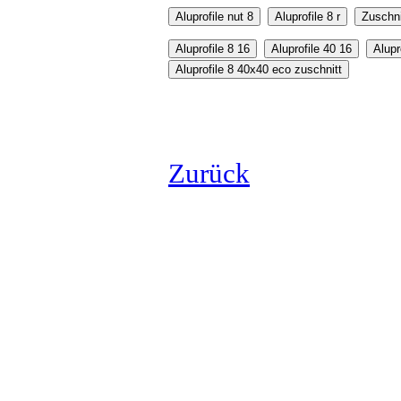
Aluprofile nut 8
Aluprofile 8 r
Zuschni
Aluprofile 8 16
Aluprofile 40 16
Alupr
Aluprofile 8 40x40 eco zuschnitt
Zurück