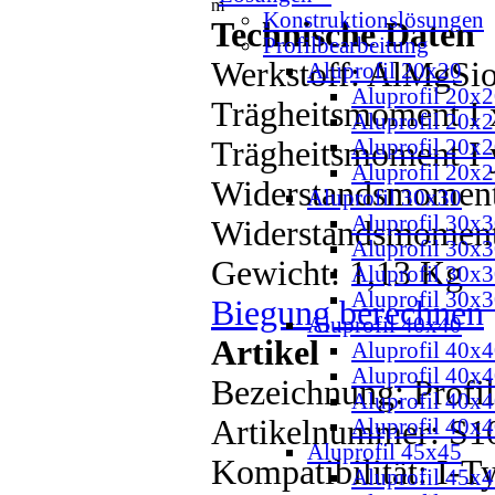
m
Konstruktionslösungen
Technische Daten
Profilbearbeitung
Werkstoff: AlMgSio
Aluprofil 20x20
Aluprofil 20x2
Trägheitsmoment I 
Aluprofil 20x2
Trägheitsmoment I 
Aluprofil 20x2
Aluprofil 20x
Widerstandsmoment
Aluprofil 30x30
Aluprofil 30x3
Widerstandsmoment
Aluprofil 30x3
Gewicht: 1,13 Kg
Aluprofil 30x3
Aluprofil 30x
Biegung berechnen
Aluprofil 40x40
Artikel
Aluprofil 40x4
Aluprofil 40x4
Bezeichnung: Profi
Aluprofil 40x4
Artikelnummer:
S1
Aluprofil 40x
Aluprofil 45x45
Kompatibilität: I-T
Aluprofil 45x4