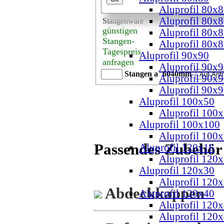
Aluprofil 80x8
Aluprofil 80x8
Stangenware
günstigen
Aluprofil 80x8
Stangen
-
Aluprofil 80x
Tagespreis
Aluprofil 90x90
anfragen
Aluprofil 90x9
Stangen a` 6040mm
Aluprofil 90x9
Aluprofil 90x
Aluprofil 100x50
Aluprofil 100
Aluprofil 100x100
Aluprofil 100
Passendes Zubehör 
Aluprofil 120x16
Aluprofil 120
Aluprofil 120x30
Aluprofil 120
Abdeckkappen
Aluprofil 120x40
Aluprofil 120x
Aluprofil 120