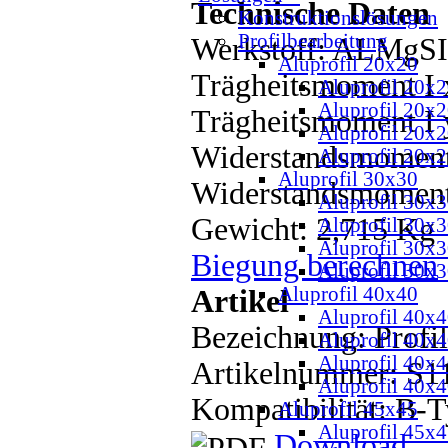
Technische Daten
Konstruktionslösungen
Profilbearbeitung
Werkstoff: ALMgSI0
Aluprofil 20x20
Trägheitsmoment I 
Aluprofil 20x2
Aluprofil 20x2
Trägheitsmoment I 
Aluprofil 20x2
Widerstandsmoment
Aluprofil 20x
Aluprofil 30x30
Widerstandsmoment
Aluprofil 30x3
Gewicht: 2,715 Kg
Aluprofil 30x3
Aluprofil 30x3
Biegung berechnen
Aluprofil 30x
Aluprofil 40x40
Artikel
Aluprofil 40x4
Bezeichnung: Profi
Aluprofil 40x4
Aluprofil 40x4
Artikelnummer:
S1
Aluprofil 40x
Kompatibilität: B-
Aluprofil 45x45
Aluprofil 45x4
Download