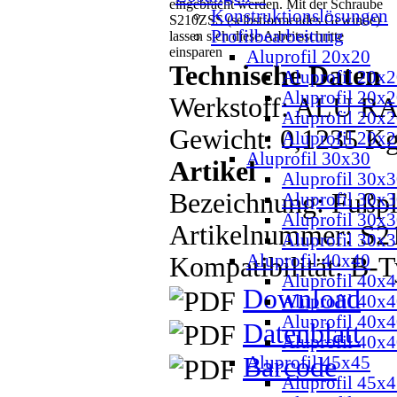
eingebracht werden. Mit der Schraube
Konstruktionslösungen
S210ZSS (selbstformendes Gewinde)
Profilbearbeitung
lassen sich diese Arbeitsschritte
einsparen
Aluprofil 20x20
Technische Daten
Aluprofil 20x2
Aluprofil 20x2
Werkstoff: ALU RA
Aluprofil 20x2
Gewicht: 0,1235 K
Aluprofil 20x
Aluprofil 30x30
Artikel
Aluprofil 30x3
Bezeichnung: Fußpl
Aluprofil 30x3
Aluprofil 30x3
Artikelnummer:
S2
Aluprofil 30x
Aluprofil 40x40
Kompatibilität: B-
Aluprofil 40x4
Download
Aluprofil 40x4
Aluprofil 40x4
Datenblatt
Aluprofil 40x
Barcode
Aluprofil 45x45
Aluprofil 45x4