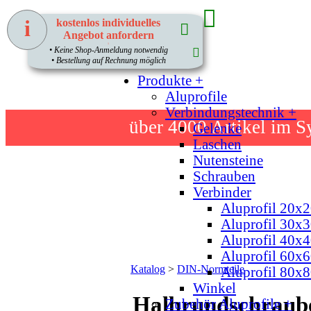
i
kostenlos individuelles
Angebot anfordern
1
• Keine Shop-Anmeldung notwendig
Home
• Bestellung auf Rechnung möglich
Produkte +
Aluprofile
Verbindungstechnik +
über 4000
Artikel im S
Gelenke
Laschen
Nutensteine
Schrauben
Verbinder
Aluprofil 20x2
Aluprofil 30x3
Aluprofil 40x4
Aluprofil 60x6
Katalog
>
DIN-Normteile
Aluprofil 80x8
Winkel
Halbrundschraube
Zubehör Aluprofile +