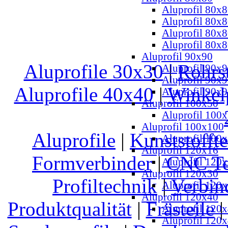
Aluprofil 80x8
Aluprofil 80x8
Aluprofil 80x8
Aluprofil 80x
Aluprofil 90x90
Aluprofile 30x30
|
Rohrs
Aluprofil 90x9
Aluprofil 90x9
Aluprofile 40x40
|
Winkel
Aluprofil 90x
Aluprofil 100x50
Aluprofil 100
Aluprofil 100x100
Aluprofile
|
Kunststoffte
Aluprofil 100
Aluprofil 120x16
Formverbinder
|
CNC Te
Aluprofil 120
Aluprofil 120x30
Profiltechnik
|
Verbin
Aluprofil 120
Aluprofil 120x40
Produktqualität
|
Frästeile
Aluprofil 120x
Aluprofil 120