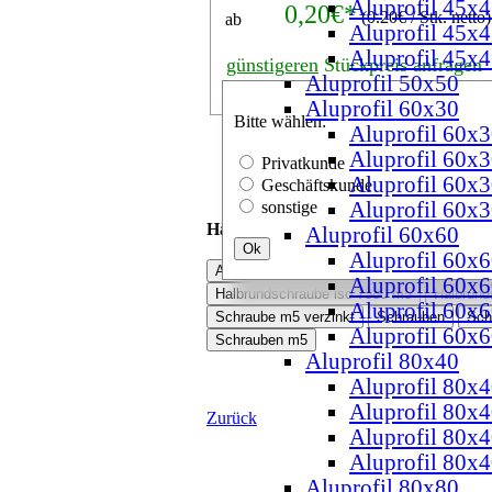
Aluprofil 45x4
0,20€*
(0.20€ / Stk. netto)
ab
Aluprofil 45x4
Aluprofil 45x
günstigeren
Stückpreis anfragen
Aluprofil 50x50
Stk.
Aluprofil 60x30
Bitte wählen:
Aluprofil 60x3
Aluprofil 60x3
Privatkunde
Aluprofil 60x3
Geschäftskunde
sonstige
Aluprofil 60x
Häufig mit Halbrundschraube ISO 738
Aluprofil 60x60
Ok
Aluprofil 60x6
Aluprofile schrauben
Schraube m5
Sc
Aluprofil 60x6
Halbrundschraube iso 7380 m5
Halbrund
Aluprofil 60x6
Schraube m5 verzinkt
Schrauben
Sch
Aluprofil 60x
Schrauben m5
Aluprofil 80x40
Aluprofil 80x4
Aluprofil 80x4
Zurück
Aluprofil 80x4
Aluprofil 80x
Aluprofil 80x80