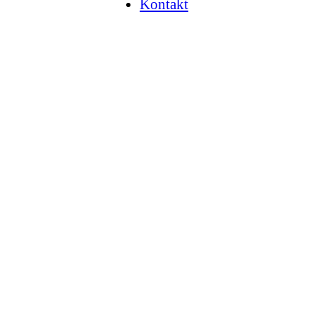
Kontakt