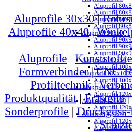
Aluprofil 80x8
Aluprofil 80x8
Aluprofile 30x30
|
Rohrs
Aluprofil 80x8
Aluprofil 80x
Aluprofile 40x40
|
Winkel
Aluprofil 90x90
Aluprofil 90x9
Aluprofil 90x9
Aluprofil 90x
Aluprofile
|
Kunststoffte
Aluprofil 100x50
Aluprofil 100
Formverbinder
|
CNC Te
Aluprofil 100x100
Aluprofil 100
Profiltechnik
|
Verbin
Aluprofil 120x16
Aluprofil 120
Produktqualität
|
Frästeile
Aluprofil 120x30
Aluprofil 120
Sonderprofile
|
Druckguss-
Aluprofil 120x40
Aluprofil 120x
|
Stanzte
Aluprofil 120