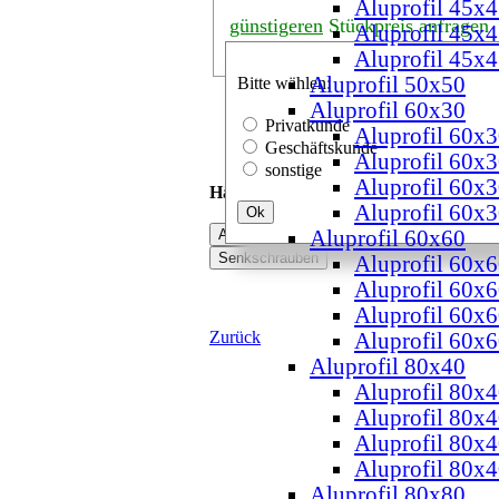
Aluprofil 45x4
günstigeren
Stückpreis anfragen
Aluprofil 45x4
Stk.
Aluprofil 45x
Aluprofil 50x50
Bitte wählen:
Aluprofil 60x30
Privatkunde
Aluprofil 60x3
Geschäftskunde
Aluprofil 60x3
sonstige
Aluprofil 60x3
Häufig mit Senkschraube M4x10 verzin
Aluprofil 60x
Ok
Aluprofile schrauben
Aluprofil 60x60
Senkschraube
S
Senkschrauben
Aluprofil 60x6
Aluprofil 60x6
Aluprofil 60x6
Zurück
Aluprofil 60x
Aluprofil 80x40
Aluprofil 80x4
Aluprofil 80x4
Aluprofil 80x4
Aluprofil 80x
Aluprofil 80x80