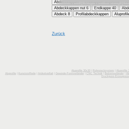
Abdeckkappen
Endkappen aluprofile
Al
Abdeckkappen nut 6
Endkappe 40
Abd
Abdeck 8
Profilabdeckkappen
Aluprofil
Zurück
Aluprofile 30x30
|
Rohrstecksystem
|
Aluprofile
Aluprofile
|
Kunststoffteile
|
Artikelvielfalt
|
Gewinde-Formverbinder
|
CNC Technik
|
Bolzenverbinder
|
Al
Druckguss-Erzeugniss