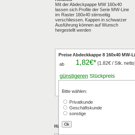
Mit der Abdeckpappe MW 160x40
lassen sich Profile der Serie MW-Line
im Raster 160x40 stirnseitig
verschliessen. Kappen in schwarzer
Ausführung können auf Wunsch
hergestellt werden
Preise Abdeckkappe 8 160x40 MW-L
1,82€*
(1.82€ / Stk. netto
ab
günstigeren
Stückpreis
anfragen
Stk.
Bitte wählen:
Privatkunde
Geschäftskunde
sonstige
Ok
Häufig mit Abdeckkappe 8 160x40 MW-L