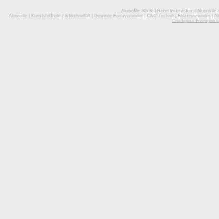
Aluprofile 30x30
|
Rohrstecksystem
|
Aluprofile
Aluprofile
|
Kunststoffteile
|
Artikelvielfalt
|
Gewinde-Formverbinder
|
CNC Technik
|
Bolzenverbinder
|
Al
Druckguss-Erzeugniss