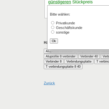
günstigeren
Stückpreis
anfragen
Stk.
Bitte wählen:
Privatkunde
Geschäftskunde
sonstige
Ok
Häufig mit T-Verbindungsplatte 8 40 be
Aluprofile verbinder
Aluprofile 40x40 verbi
Aluprofile 8 verbinder
Verbinder 40
Verb
Verbinder 8
Verbindungsplatte
T verbin
T verbindungsplatte 8 40
Zurück