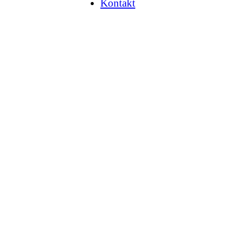
Kontakt