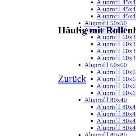
Aluprofil 45x4
Aluprofil 45x4
Aluprofil 45x
Aluprofil 50x50
Häufig mit Rollenh
Aluprofil 60x30
Aluprofil 60x3
Aluprofil 60x3
Aluprofil 60x3
Aluprofil 60x
Aluprofil 60x60
Aluprofil 60x6
Zurück
Aluprofil 60x6
Aluprofil 60x6
Aluprofil 60x
Aluprofil 80x40
Aluprofil 80x4
Aluprofil 80x4
Aluprofil 80x4
Aluprofil 80x
Aluprofil 80x80