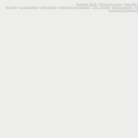
Aluprofile 30x30
|
Rohrstecksystem
|
Aluprofile
Aluprofile
|
Kunststoffteile
|
Artikelvielfalt
|
Gewinde-Formverbinder
|
CNC Technik
|
Bolzenverbinder
|
Al
Druckguss-Erzeugniss