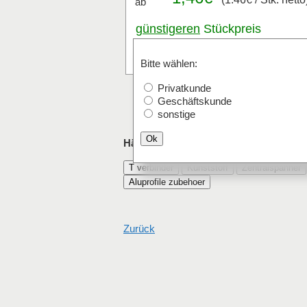
ab
günstigeren
Stückpreis
anfragen
Stk.
Bitte wählen:
Privatkunde
Geschäftskunde
sonstige
Ok
Häufig mit Zentralspanner 8 o. Verdre
T verbinder
Kunststoff
Zentralspanner
Aluprofile zubehoer
Zurück