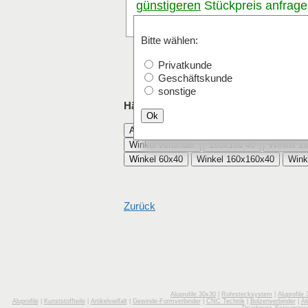
günstigeren
Stückpreis anfrag
Stk.
Bitte wählen:
Privatkunde
Geschäftskunde
sonstige
Häufig mit Winkel 160x160x40 AL beste
Ok
Aluprofile winkel
Winkel 40
Winkel 60
Winkel verbinder
160x160 40
Winkel 16
Winkel 60x40
Winkel 160x160x40
Zurück
Aluprofile 30x30
|
Rohrstecksystem
|
Aluprofile
Aluprofile
|
Kunststoffteile
|
Artikelvielfalt
|
Gewinde-Formverbinder
|
CNC Technik
|
Bolzenverbinder
|
Al