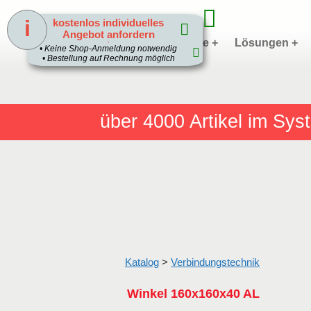
i
kostenlos individuelles
Angebot anfordern
Home
Produkte +
Lösungen +
1
• Keine Shop-Anmeldung notwendig
• Bestellung auf Rechnung möglich
über 4000
Artikel im Sy
Katalog
>
Verbindungstechnik
Winkel 160x160x40 AL