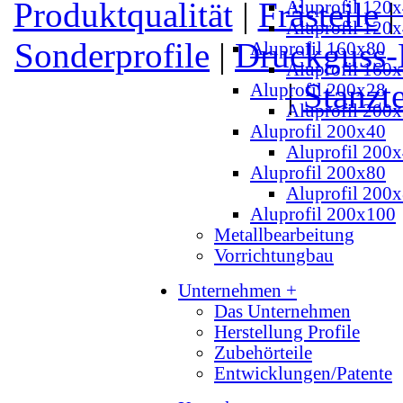
Produktqualität
|
Frästeile
Aluprofil 120
Aluprofil 120
Sonderprofile
|
Druckguss-
Aluprofil 160x80
Aluprofil 160
|
Stanzte
Aluprofil 200x28
Aluprofil 200
Aluprofil 200x40
Aluprofil 200
Aluprofil 200x80
Aluprofil 200
Aluprofil 200x100
Metallbearbeitung
Vorrichtungbau
Unternehmen +
Das Unternehmen
Herstellung Profile
Zubehörteile
Entwicklungen/Patente