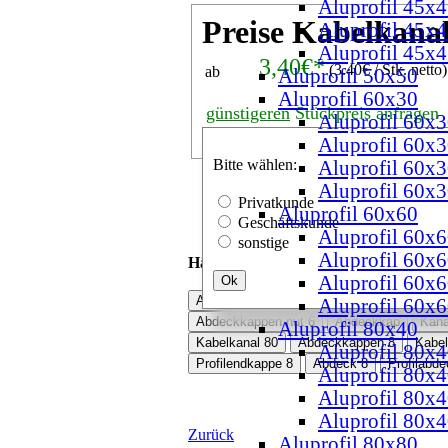
Aluprofil 45x4
Preise Kabelkana
Aluprofil 45x4
Aluprofil 45x
3,40€*
(3.40€ / Stk. netto)
ab
Aluprofil 50x50
Aluprofil 60x30
günstigeren
Stückpreis anfragen
Aluprofil 60x3
Stk.
Aluprofil 60x3
Bitte wählen:
Aluprofil 60x3
Aluprofil 60x
Privatkunde
Aluprofil 60x60
Geschäftskunde
Aluprofil 60x6
sonstige
Aluprofil 60x6
Häufig mit Kabelkanalabdeckkappe 16
Aluprofil 60x6
Ok
Abdeckkappen
Endkappen aluprofile
Aluprofil 60x
Abdeckkappen nut 6
Abdeckkap
Kana
Aluprofil 80x40
Kabelkanal 80
Abdeckkappen 8
Kabel
Aluprofil 80x4
Profilendkappe 8
Abdeck 8
Profilabd
Aluprofil 80x4
Aluprofil 80x4
Aluprofil 80x
Zurück
Aluprofil 80x80