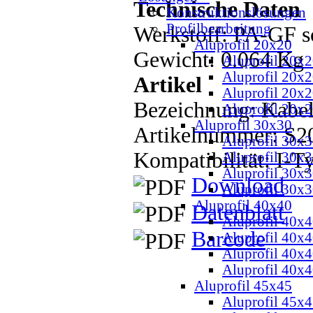
Technische Daten
Konstruktionslösungen
Profilbearbeitung
Werkstoff: PA-GF 
Aluprofil 20x20
Gewicht: 0.064 Kg
Aluprofil 20x2
Aluprofil 20x2
Artikel
Aluprofil 20x2
Bezeichnung: Kabe
Aluprofil 20x
Aluprofil 30x30
Artikelnummer:
S2
Aluprofil 30x3
Kompatibilität: I-T
Aluprofil 30x3
Aluprofil 30x3
Download
Aluprofil 30x
Aluprofil 40x40
Datenblatt
Aluprofil 40x4
Barcode
Aluprofil 40x4
Aluprofil 40x4
Aluprofil 40x
Aluprofil 45x45
Aluprofil 45x4