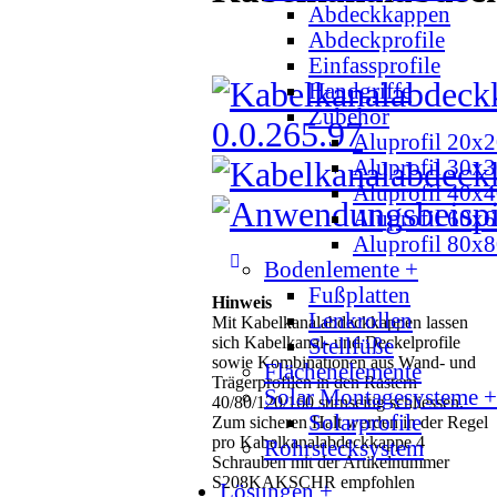
Abdeckkappen
Abdeckprofile
Einfassprofile
Handgriffe
Zubehör
Aluprofil 20x
Aluprofil 30x
Aluprofil 40x
Aluprofil 60x
Aluprofil 80x
Bodenlemente +
Fußplatten
Hinweis
Lenkrollen
Mit Kabelkanalabdeckkappen lassen
sich Kabelkanal- und Deckelprofile
Stellfüße
sowie Kombinationen aus Wand- und
Flächenelemente
Trägerprofilen in den Rastern
Solar Montagesysteme +
40/80/120/160 stirnseitig schliessen.
Solarprofile
Zum sicheren Halt werden in der Regel
pro Kabelkanalabdeckkappe 4
Rohrstecksystem
Schrauben mit der Artikelnummer
S208KAKSCHR empfohlen
Lösungen +