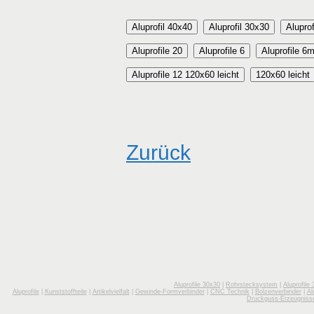
Aluprofil 40x40
Aluprofil 30x30
Alupro
Aluprofile 20
Aluprofile 6
Aluprofile 6
Aluprofile 12 120x60 leicht
120x60 leicht
Zurück
Aluprofile 30x30
|
Rohrstecksystem
|
Aluprofile
Aluprofile
|
Kunststoffteile
|
Artikelvielfalt
|
Gewinde-Formverbinder
|
CNC Technik
|
Bolzenverbinder
|
Al
Druckguss-Erzeugniss