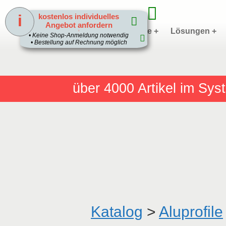
i
kostenlos individuelles
Angebot anfordern
Home
Produkte +
Lösungen +
1
• Keine Shop-Anmeldung notwendig
• Bestellung auf Rechnung möglich
über 4000
Artikel im Sy
Katalog
>
Aluprofile