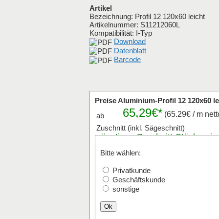
Artikel
Bezeichnung: Profil 12 120x60 leicht
Artikelnummer:
S11212060L
Kompatibilität: I-Typ
Download
Datenblatt
Barcode
Preise Aluminium-Profil 12 120x60 le
65,29€*
(65.29€ / m nett
ab
Zuschnitt (inkl. Sägeschnitt)
günstigen
Zuschnitt
-Stückpreis
anfragen
Bitte wählen:
Stk x
mm (Millimeter
Privatkunde
Der Zuschnitt ist von 20mm bis max.
Geschäftskunde
Versand mit Paketdienst ist bis 2400
sonstige
Ok
Stangenware