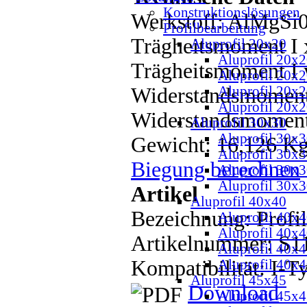
Konstruktionslösungen
Werkstoff: AlMgSi0,
Profilbearbeitung
Trägheitsmoment I 
Aluprofil 20x20
Aluprofil 20x2
Trägheitsmoment I 
Aluprofil 20x2
Widerstandsmoment
Aluprofil 20x2
Aluprofil 20x
Widerstandsmoment
Aluprofil 30x30
Aluprofil 30x3
Gewicht: 16,126 K
Aluprofil 30x3
Biegung berechnen
Aluprofil 30x3
Aluprofil 30x
Artikel
Aluprofil 40x40
Bezeichnung: Profi
Aluprofil 40x4
Aluprofil 40x4
Artikelnummer:
S1
Aluprofil 40x4
Kompatibilität: I-T
Aluprofil 40x
Aluprofil 45x45
Download
Aluprofil 45x4