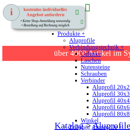
i
kostenlos individuelles
Angebot anfordern
1
• Keine Shop-Anmeldung notwendig
Home
• Bestellung auf Rechnung möglich
Produkte +
Aluprofile
Verbindungstechnik +
über 4000
Artikel im S
Gelenke
Laschen
Nutensteine
Schrauben
Verbinder
Aluprofil 20x2
Aluprofil 30x3
Aluprofil 40x4
Aluprofil 60x6
Aluprofil 80x8
Winkel
Katalog
>
Aluprofil
Zubehör Aluprofile +