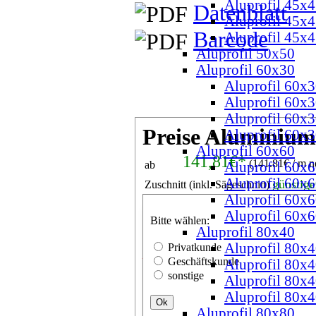
Aluprofil 45x4
Datenblatt
Aluprofil 45x4
Barcode
Aluprofil 45x
Aluprofil 50x50
Aluprofil 60x30
Aluprofil 60x3
Aluprofil 60x3
Aluprofil 60x3
Preise Aluminium
Aluprofil 60x
Aluprofil 60x60
141,81€*
(141.81€ / m n
ab
Aluprofil 60x6
Aluprofil 60x6
günstig
Zuschnitt (inkl. Sägeschnitt)
Zuschnitt
-Stückpreis anfragen
Aluprofil 60x6
Aluprofil 60x
Stk x
mm (Millimet
Bitte wählen:
Aluprofil 80x40
Der Zuschnitt ist
Aluprofil 80x4
Privatkunde
Geschäftskunde
Aluprofil 80x4
Versand mit Paketd
sonstige
Aluprofil 80x4
Aluprofil 80x
Ok
Aluprofil 80x80