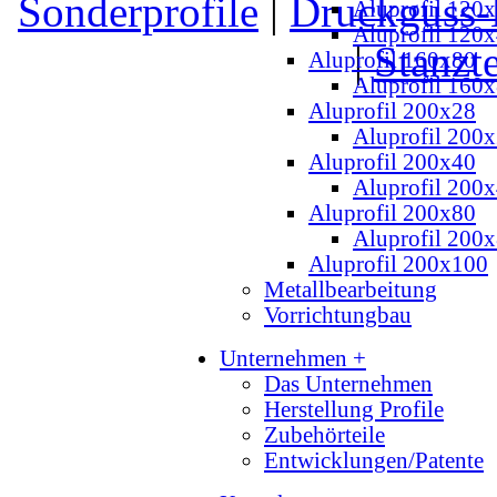
Sonderprofile
|
Druckguss-
Aluprofil 120
Aluprofil 120
|
Stanzte
Aluprofil 160x80
Aluprofil 160
Aluprofil 200x28
Aluprofil 200
Aluprofil 200x40
Aluprofil 200
Aluprofil 200x80
Aluprofil 200
Aluprofil 200x100
Metallbearbeitung
Vorrichtungbau
Unternehmen +
Das Unternehmen
Herstellung Profile
Zubehörteile
Entwicklungen/Patente