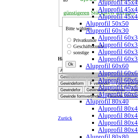
Aluprofil 45x4
Aluprofil 45x4
günstigeren
Stückpreis anfragen
Aluprofil 45x
Satz
Aluprofil 50x50
Bitte wählen:
Aluprofil 60x30
Aluprofil 60x3
Privatkunde
Aluprofil 60x3
Geschäftskunde
Aluprofil 60x3
sonstige
Aluprofil 60x
Häufig mit Gewindeformverbindersatz 
Ok
Aluprofil 60x60
Aluprofile verbinder
Verbinder
Formver
Aluprofil 60x6
Gewindeformverbinder
Verbinder satz
Aluprofil 60x6
Gewindeform
F verbinder
Formverbind
Aluprofil 60x6
Gewindefor
Gewindeformverbinde
For
Aluprofil 60x
Gewinde formverbinder
Gewinde formver
Aluprofil 80x40
Aluprofil 80x4
Aluprofil 80x4
Zurück
Aluprofil 80x4
Aluprofil 80x
Aluprofil 80x80