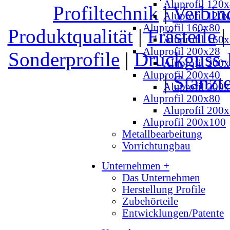
Aluprofil 120
Profiltechnik
|
Verbin
Aluprofil 120
Aluprofil 160x80
Produktqualität
|
Frästeile
Aluprofil 160
Aluprofil 200x28
Sonderprofile
|
Druckguss-
Aluprofil 200
Aluprofil 200x40
|
Stanzte
Aluprofil 200
Aluprofil 200x80
Aluprofil 200
Aluprofil 200x100
Metallbearbeitung
Vorrichtungbau
Unternehmen +
Das Unternehmen
Herstellung Profile
Zubehörteile
Entwicklungen/Patente