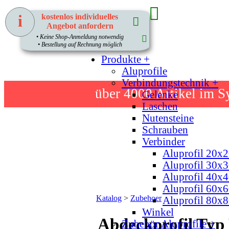
i
kostenlos individuelles
Angebot anfordern
1
• Keine Shop-Anmeldung notwendig
Home
• Bestellung auf Rechnung möglich
Produkte +
Aluprofile
Verbindungstechnik +
über 4000
Artikel im S
Gelenke
Laschen
Nutensteine
Schrauben
Verbinder
Aluprofil 20x2
Aluprofil 30x3
Aluprofil 40x4
Aluprofil 60x6
Katalog
>
Zubehoer
Aluprofil 80x8
Winkel
Abdeckprofil Typ
Zubehör Aluprofile +