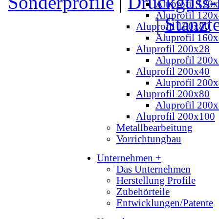
Sonderprofile
|
Druckguss-
Aluprofil 120
Aluprofil 120
|
Stanzte
Aluprofil 160x80
Aluprofil 160
Aluprofil 200x28
Aluprofil 200
Aluprofil 200x40
Aluprofil 200
Aluprofil 200x80
Aluprofil 200
Aluprofil 200x100
Metallbearbeitung
Vorrichtungbau
Unternehmen +
Das Unternehmen
Herstellung Profile
Zubehörteile
Entwicklungen/Patente