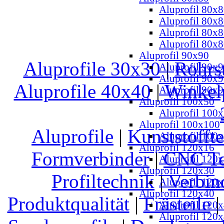
Aluprofil 80x8
Aluprofil 80x8
Aluprofil 80x8
Aluprofil 80x
Aluprofil 90x90
Aluprofile 30x30
|
Rohrs
Aluprofil 90x9
Aluprofil 90x9
Aluprofile 40x40
|
Winkel
Aluprofil 90x
Aluprofil 100x50
Aluprofil 100
Aluprofil 100x100
Aluprofile
|
Kunststoffte
Aluprofil 100
Aluprofil 120x16
Formverbinder
|
CNC Te
Aluprofil 120
Aluprofil 120x30
Profiltechnik
|
Verbin
Aluprofil 120
Aluprofil 120x40
Produktqualität
|
Frästeile
Aluprofil 120x
Aluprofil 120