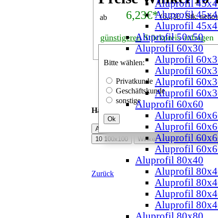
Aluprofil 45x4
6,23€*
Aluprofil 45x4
(6.23€ / Stk. netto)
ab
Aluprofil 45x
Aluprofil 50x50
günstigeren
Stückpreis anfragen
Aluprofil 60x30
Stk.
Aluprofil 60x3
Bitte wählen:
Aluprofil 60x3
Aluprofil 60x3
Privatkunde
Geschäftskunde
Aluprofil 60x
sonstige
Aluprofil 60x60
Häufig mit Winkel 10 100x100 bestellt
Aluprofil 60x6
Ok
Aluprofil 60x6
Aluprofile winkel
Winkel 10
Profilwinke
Aluprofil 60x6
10 100x100
Winkel verbinder
Winkel 
Aluprofil 60x
Aluprofil 80x40
Aluprofil 80x4
Zurück
Aluprofil 80x4
Aluprofil 80x4
Aluprofil 80x
Aluprofil 80x80