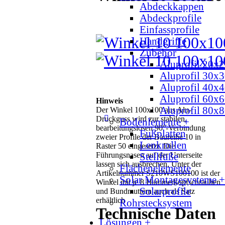
Abdeckkappen
Abdeckprofile
Einfassprofile
Handgriffe
Zubehör
Aluprofil 20x
Aluprofil 30x
Aluprofil 40x
Aluprofil 60x
Hinweis
Aluprofil 80x
Der Winkel 100x100 aus Alu-
Druckguss wird zur stabilen,
Bodenlemente +
bearbeitungslosen 90°-Verbindung
Fußplatten
zweier Profile der Baureihe 10 in
Lenkrollen
Raster 50 eingesetzt. Die
Führungsnasen auf der Unterseite
Stellfüße
lassen sich ausbrechen. Unter der
Flächenelemente
Artikelnummer S210WS100100 ist der
Solar Montagesysteme +
Winkel mit je 8 Hammerkopfschrauben
Solarprofile
und Bundmuttern auch als Satz
erhältlich
Rohrstecksystem
Technische Daten
Lösungen +