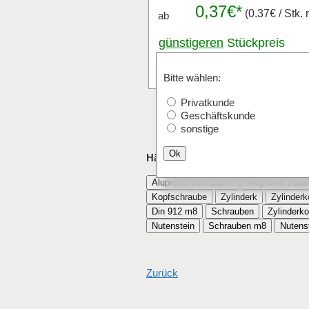
0,37€*
(0.37€ / Stk. 
ab
günstigeren
Stückpreis
anfragen
Stk.
Bitte wählen:
Privatkunde
Geschäftskunde
sonstige
Ok
Häufig mit Zylinderkopfschraube M
Aluprofile schrauben
Aluprofile zube
Kopfschraube
Zylinderk
Zylinder
Din 912 m8
Schrauben
Zylinderk
Nutenstein
Schrauben m8
Nutens
Zurück