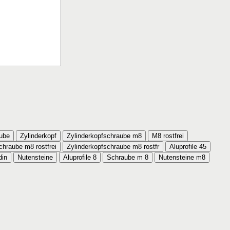
aube
Zylinderkopf
Zylinderkopfschraube m8
M8 rostfrei
chraube m8 rostfrei
Zylinderkopfschraube m8 rostfr
Aluprofile 45
din
Nutensteine
Aluprofile 8
Schraube m 8
Nutensteine m8