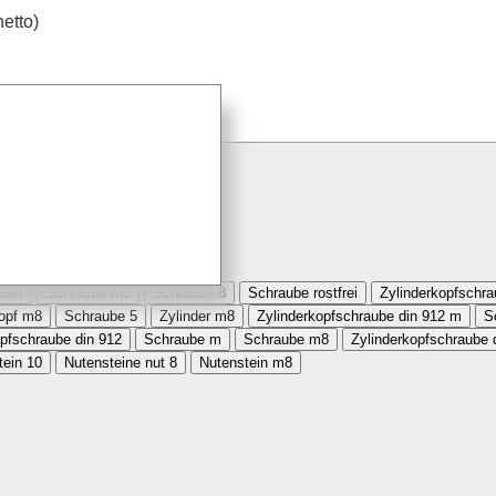
netto)
8x45 rostfrei bestellt
hoer
Schraube m8
Schraube 8
Schraube rostfrei
Zylinderkopfschr
kopf m8
Schraube 5
Zylinder m8
Zylinderkopfschraube din 912 m
S
opfschraube din 912
Schraube m
Schraube m8
Zylinderkopfschraube 
tein 10
Nutensteine nut 8
Nutenstein m8