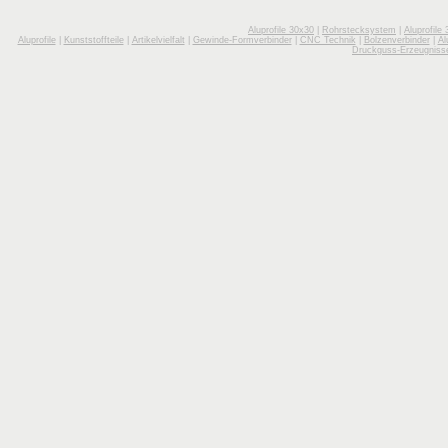
Aluprofile 30x30
|
Rohrstecksystem
|
Aluprofile
Aluprofile
|
Kunststoffteile
|
Artikelvielfalt
|
Gewinde-Formverbinder
|
CNC Technik
|
Bolzenverbinder
|
Al
Druckguss-Erzeugniss