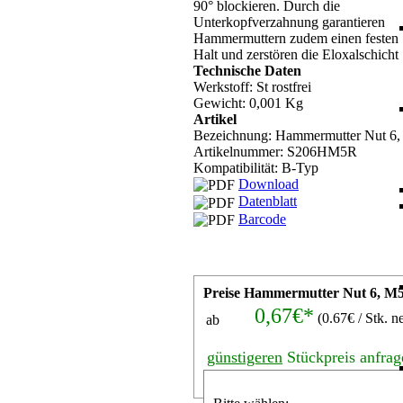
90° blockieren. Durch die
Unterkopfverzahnung garantieren
Hammermuttern zudem einen festen
Halt und zerstören die Eloxalschicht
Technische Daten
Werkstoff: St rostfrei
Gewicht: 0,001 Kg
Artikel
Bezeichnung: Hammermutter Nut 6, 
Artikelnummer:
S206HM5R
Kompatibilität: B-Typ
Download
Datenblatt
Barcode
Preise Hammermutter Nut 6, M5 
0,67€*
(0.67€ / Stk. ne
ab
günstigeren
Stückpreis anfrag
Stk.