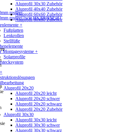
Aluprofil 30x30 Zubehör
Aluprofil 40x40 Zubehör
Aluprofil 60x60 Zubehör
Aluprofil 80x80 Zubehör
enlemente +
Fußplatten
Lenkrollen
Stellfüße
chenelemente
ern
ar Montagesysteme +
Solarprofile
n
rstecksystem
n
 +
truktionslösungen
ilbearbeitung
n
Aluprofil 20x20
sie
Aluprofil 20x20 leicht
Aluprofil 20x20 schwer
Aluprofil 20x20 schwarz
n
Aluprofil 20x20 Zubehör
Aluprofil 30x30
Aluprofil 30x30 leicht
sie
Aluprofil 30x30 schwer
Aluprofil 30x30 schwarz