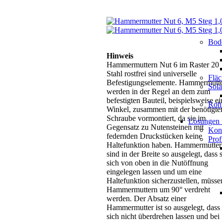
Bod
Hinweis
Hammermuttern Nut 6 im Raster 20
Stahl rostfrei sind universelle
Flä
Befestigungselemente. Hammermutt
Sol
werden in der Regel an dem zum
befestigten Bauteil, beispielsweise ei
Roh
Winkel, zusammen mit der benötigte
Schraube vormontiert, da sie im
Lösungen
Gegensatz zu Nutensteinen mit
Kons
federnden Druckstücken keine
Prof
Haltefunktion haben. Hammermutter
sind in der Breite so ausgelegt, dass 
sich von oben in die Nutöffnung
eingelegen lassen und um eine
Haltefunktion sicherzustellen, müsse
Hammermuttern um 90° verdreht
werden. Der Absatz einer
Hammermutter ist so ausgelegt, dass 
sich nicht überdrehen lassen und bei