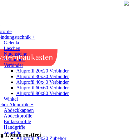
+
rofile
indungstechnik +
Gelenke
Laschen
Nutensteine
ystembaukasten
Schrauben
Verbinder
Aluprofil 20x20 Verbinder
Aluprofil 30x30 Verbinder
Aluprofil 40x40 Verbinder
Aluprofil 60x60 Verbinder
Aluprofil 80x80 Verbinder
Winkel
hör Aluprofile +
Abdeckkappen
Abdeckprofile
Einfassprofile
Handgriffe
Zubehör
g 1,0mm rostfrei
Aluprofil 20x20 Zubehör