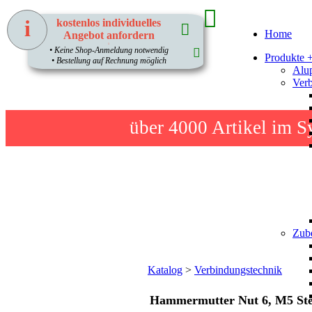
i
kostenlos individuelles
Home
Angebot anfordern
1
• Keine Shop-Anmeldung notwendig
Produkte 
• Bestellung auf Rechnung möglich
Alup
Verb
über 4000
Artikel im S
Zube
Katalog
>
Verbindungstechnik
Hammermutter Nut 6, M5 Ste