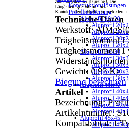
Zubehörteilen der Baureihe 6 Die
Konstruktionslösungen
Länge beträgt 3040mm incl.
Profilbearbeitung
Kontaktstellen beidseitig vom eloxieren
Technische Daten
Aluprofil 20x20
Aluprofil 20x2
Werkstoff: AlMgSi0,
Aluprofil 20x2
Trägheitsmoment I 
Aluprofil 20x2
Aluprofil 20x
Trägheitsmoment I 
Aluprofil 30x30
Aluprofil 30x3
Widerstandsmoment
Aluprofil 30x3
Gewicht: 0,93 Kg
Aluprofil 30x3
Aluprofil 30x
Biegung berechnen
Aluprofil 40x40
Artikel
Aluprofil 40x4
Aluprofil 40x4
Bezeichnung: Profi
Aluprofil 40x4
Artikelnummer:
S1
Aluprofil 40x
Aluprofil 45x45
Kompatibilität: I-T
Aluprofil 45x4