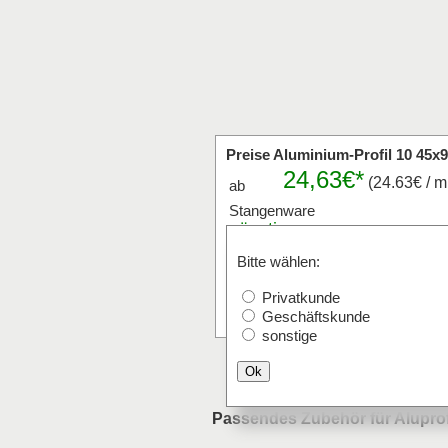
Preise Aluminium-Profil 10 45x
24,63€*
(24.63€ / m
ab
Stangenware
günstigen
Stangen
-
Bitte wählen:
Tagespreis
anfragen
Privatkunde
Stangen a` mm
Geschäftskunde
sonstige
Ok
Passendes Zubehör für Aluprof