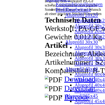
Regel aus dem Werkstoff PA-GF
Konstruktionslösungen
schwarz. Antistatische oder jegliche
Profilbearbeitung
Sonderfarben können wir auf Wunsch
ab einer gewissen Stückzahl herstellen
Aluprofil 20x20
Technische Daten
Aluprofil 20x2
Aluprofil 20x2
Werkstoff: PA-GF 
Aluprofil 20x2
Gewicht: 0,012 Kg
Aluprofil 20x
Aluprofil 30x30
Artikel
Aluprofil 30x3
Bezeichnung: Abdec
Aluprofil 30x3
Aluprofil 30x3
Artikelnummer:
S2
Aluprofil 30x
Aluprofil 40x40
Kompatibilität: B-
Aluprofil 40x4
Download
Aluprofil 40x4
Aluprofil 40x4
Datenblatt
Aluprofil 40x
Barcode
Aluprofil 45x45
Aluprofil 45x4