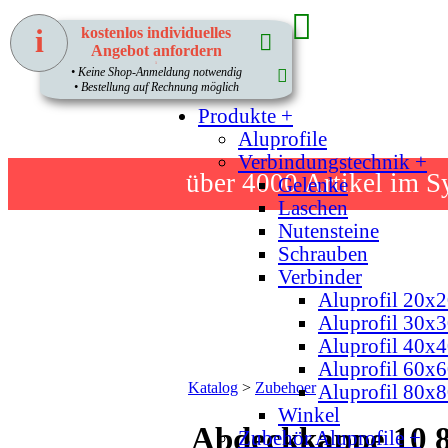
i
kostenlos individuelles
Angebot anfordern
1
• Keine Shop-Anmeldung notwendig
Home
• Bestellung auf Rechnung möglich
Produkte +
Aluprofile
Verbindungstechnik +
über 4000
Artikel im S
Gelenke
Laschen
Nutensteine
Schrauben
Verbinder
Aluprofil 20x2
Aluprofil 30x3
Aluprofil 40x4
Aluprofil 60x6
Katalog
>
Zubehoer
Aluprofil 80x8
Winkel
Abdeckkappe 10 80
Zubehör Aluprofile +