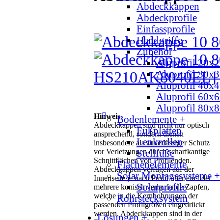
Abdeckkappen
Abdeckprofile
Einfassprofile
Handgriffe
Zubehör
Aluprofil 20x
Aluprofil 30x
Aluprofil 40x
Aluprofil 60x
Aluprofil 80x
Hinweis
Bodenlemente +
Abdeckkappen sind nicht nur optisch
Fußplatten
ansprechend, sondern dienen
Lenkrollen
insbesondere als zuverlässiger Schutz
vor Verletzungen durch scharfkantige
Stellfüße
Schnittflächen von Profilenden.
Flächenelemente
Abdeckkappen verfügen auf der
Solar Montagesysteme +
Innenseite je nach Profil über ein oder
Solarprofile
mehrere konisch verlaufende Zapfen,
welche in die Kernbohrungen der
Rohrstecksystem
passenden Profilgrößen eingedrückt
werden. Abdeckkappen sind in der
Lösungen +