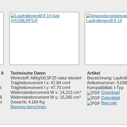
 8
Technische Daten
Artikel
Werkstoff: AlMgSi0,5F25 natur eloxiert
Bezeichnung: Laufroll
Trägheitsmoment I x: 47,84 cm4
Artikelnummer:
S108
t
Trägheitsmoment I y: 47,70 cm4
Kompatibilität: I-Typ
Widerstandsmoment W x: 14,213 cm³
Download
 8
Widerstandsmoment W y: 15,285 cm³
Datenblatt
IN
Gewicht: 4,164 Kg
Barcode
Biegung berechnen