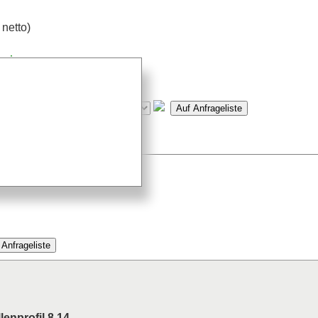
 netto)
reis
meter)
max. 6000mm begrenzt
2400mm möglich
enprofil 8 14