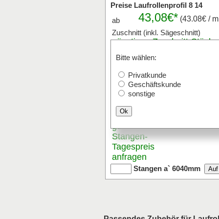
Preise Laufrollenprofil 8 14
43,08€*
(43.08€ / m
ab
Zuschnitt (inkl. Sägeschnitt)
günstigen
Zuschnitt
-Stückp
anfragen
Bitte wählen:
Stk x
mm (Milli
Privatkunde
Der Zuschnitt ist von 20mm bis 
Geschäftskunde
Versand mit Paketdienst ist bis 
sonstige
Ok
Stangenware
günstigen
Stangen
-
Tagespreis
anfragen
Stangen a` 6040mm
Passendes Zubehör für Laufroll