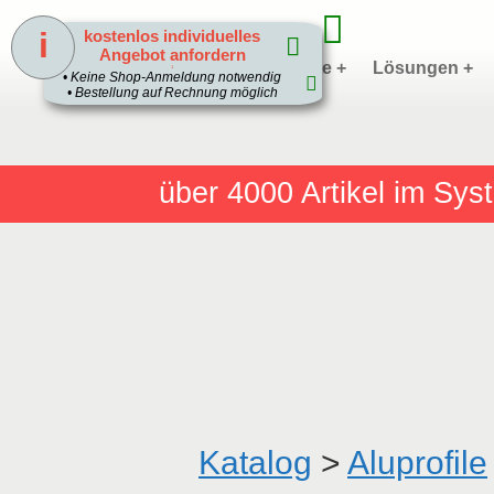
i
kostenlos individuelles
Angebot anfordern
Home
Produkte +
Lösungen +
1
• Keine Shop-Anmeldung notwendig
• Bestellung auf Rechnung möglich
über 4000
Artikel im Sy
Katalog
>
Aluprofile