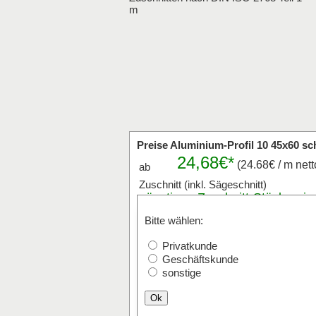
m
Preise Aluminium-Profil 10 45x60 s
24,68€*
(24.68€ / m nett
ab
Zuschnitt (inkl. Sägeschnitt)
günstigen
Zuschnitt
-Stückpreis
anfragen
Bitte wählen:
Stk x
mm (Millimeter
Privatkunde
Der Zuschnitt ist von 20mm bis max.
Geschäftskunde
Versand mit Paketdienst ist bis 2400
sonstige
Ok
Stangenware