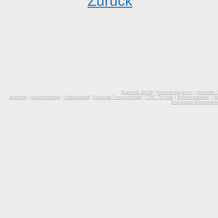
Zurück
Aluprofile 30x30
|
Rohrstecksystem
|
Aluprofile
Aluprofile
|
Kunststoffteile
|
Artikelvielfalt
|
Gewinde-Formverbinder
|
CNC Technik
|
Bolzenverbinder
|
Al
Druckguss-Erzeugniss