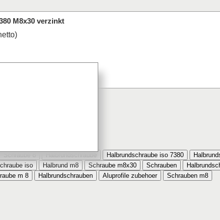
380 M8x30 verzinkt
netto)
7380 M8x30 verzinkt bestellt
Schraube 8
Halbrundschraube
Halbrundschraube iso 7380
Halbrund
chraube iso
Halbrund m8
Schraube m8x30
Schrauben
Halbrundsc
raube m 8
Halbrundschrauben
Aluprofile zubehoer
Schrauben m8