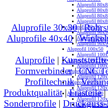
Aluprofil 80x8
Aluprofil 80x8
Aluprofil 80x8
Aluprofil 80x
Aluprofile 30x30
|
Rohrs
Aluprofil 90x90
Aluprofil 90x9
Aluprofile 40x40
|
Winkel
Aluprofil 90x9
Aluprofil 90x
Aluprofil 100x50
Aluprofil 100
Aluprofile
|
Kunststoffte
Aluprofil 100x100
Aluprofil 100
Formverbinder
|
CNC Te
Aluprofil 120x16
Aluprofil 120
Profiltechnik
|
Verbin
Aluprofil 120x30
Aluprofil 120
Produktqualität
|
Frästeile
Aluprofil 120x40
Aluprofil 120x
Sonderprofile
|
Druckguss-
Aluprofil 120