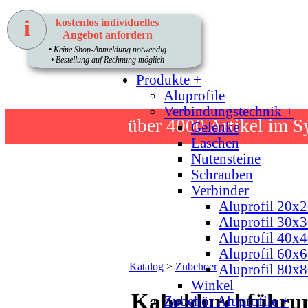
i
kostenlos individuelles
Angebot anfordern
1
• Keine Shop-Anmeldung notwendig
Home
• Bestellung auf Rechnung möglich
Produkte +
Aluprofile
Verbindungstechnik +
über 4000
Artikel im S
Gelenke
Laschen
Nutensteine
Schrauben
Verbinder
Aluprofil 20x2
Aluprofil 30x3
Aluprofil 40x4
Aluprofil 60x6
Katalog
>
Zubehoer
Aluprofil 80x8
Winkel
Kabeldurchführun
Zubehör Aluprofile +