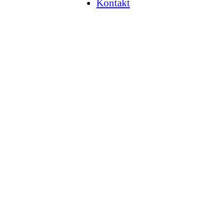
Kontakt