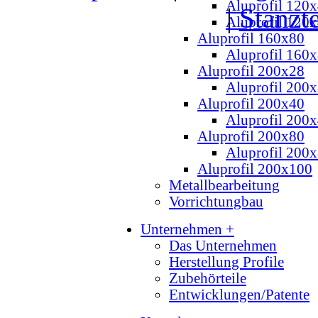
Aluprofil 120
|
Stanzte
Aluprofil 120
Aluprofil 160x80
Aluprofil 160
Aluprofil 200x28
Aluprofil 200
Aluprofil 200x40
Aluprofil 200
Aluprofil 200x80
Aluprofil 200
Aluprofil 200x100
Metallbearbeitung
Vorrichtungbau
Unternehmen +
Das Unternehmen
Herstellung Profile
Zubehörteile
Entwicklungen/Patente