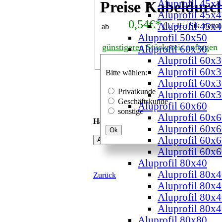
Aluprofil 45x4
Preise Kabeldurc
Aluprofil 45x4
0,54€*
Aluprofil 45x
(0.54€ / Stk. netto)
ab
Aluprofil 50x50
günstigeren
Stückpreis anfragen
Aluprofil 60x30
Stk.
Aluprofil 60x3
Aluprofil 60x3
Bitte wählen:
Aluprofil 60x3
Privatkunde
Aluprofil 60x
Geschäftskunde
Aluprofil 60x60
sonstige
Aluprofil 60x6
Häufig mit Kabeldurchführung Wandpro
Aluprofil 60x6
Ok
Aluprofil 60x6
Aluminiumprofile
Aluprofile 4
Aluprofil
Aluprofil 60x
Aluprofil 80x40
Aluprofil 80x4
Zurück
Aluprofil 80x4
Aluprofil 80x4
Aluprofil 80x
Aluprofil 80x80