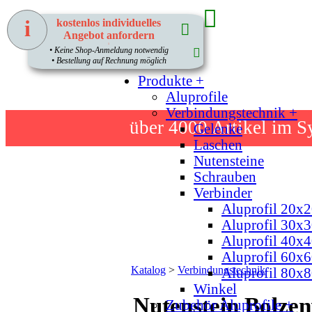
i
kostenlos individuelles
Angebot anfordern
1
• Keine Shop-Anmeldung notwendig
Home
• Bestellung auf Rechnung möglich
Produkte +
Aluprofile
Verbindungstechnik +
über 4000
Artikel im S
Gelenke
Laschen
Nutensteine
Schrauben
Verbinder
Aluprofil 20x2
Aluprofil 30x3
Aluprofil 40x4
Aluprofil 60x6
Katalog
>
Verbindungstechnik
Aluprofil 80x8
Winkel
Nutenstein Bolzen
Zubehör Aluprofile +