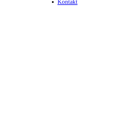
Kontakt