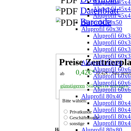
Aluprofil 45x4
Datenblatt
Aluprofil 45x4
Aluprofil 45x
Barcode
Aluprofil 50x50
Aluprofil 60x30
Aluprofil 60x3
Aluprofil 60x3
Aluprofil 60x3
Aluprofil 60x
Preise Zentrierpl
Aluprofil 60x60
Aluprofil 60x6
0,42€*
(0.42€ / Satz netto
ab
Aluprofil 60x6
Aluprofil 60x6
günstigeren
Stückpreis anfragen
Aluprofil 60x
Satz
Aluprofil 80x40
Bitte wählen:
Aluprofil 80x4
Aluprofil 80x4
Privatkunde
Aluprofil 80x4
Geschäftskunde
Aluprofil 80x
sonstige
Aluprofil 80x80
Häufig mit Zentrierplattensatz 8K für 