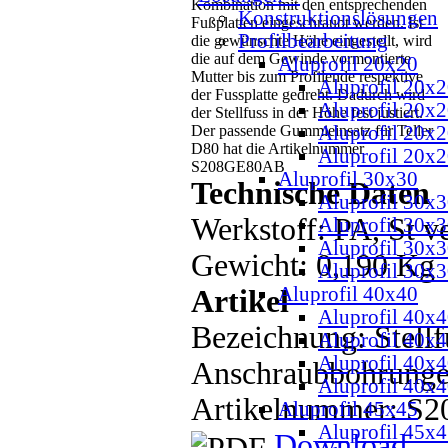
Kombination mit den entsprechenden
Konstruktionslösungen
Fußplatten eingeschraubt werden. Ist
Profilbearbeitung
die gewünschte Höhe eingestellt, wird
die auf dem Gewinde vormontierte
Aluprofil 20x20
Mutter bis zum Profilende respektive
Aluprofil 20x2
der Fussplatte gedreht. Dadurch wird
Aluprofil 20x2
der Stellfuss in der Höhe fest justiert.
Der passende Gummieinsatz für Teller
Aluprofil 20x2
D80 hat die Artikelnummer
Aluprofil 20x
S208GE80AB
Aluprofil 30x30
Technische Daten
Aluprofil 30x3
Werkstoff: PA, St v
Aluprofil 30x3
Aluprofil 30x3
Gewicht: 0,190 Kg
Aluprofil 30x
Aluprofil 40x40
Artikel
Aluprofil 40x4
Bezeichnung: Stell
Aluprofil 40x4
Aluprofil 40x4
Anschraubbohrung
Aluprofil 40x
Artikelnummer:
S2
Aluprofil 45x45
Aluprofil 45x4
Download