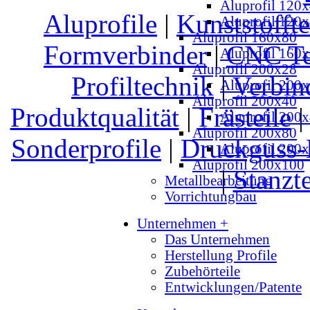
Aluprofil 120
Aluprofile
|
Kunststoffte
Aluprofil 120
Aluprofil 160x80
Formverbinder
|
CNC Te
Aluprofil 160
Aluprofil 200x28
Profiltechnik
|
Verbin
Aluprofil 200
Aluprofil 200x40
Produktqualität
|
Frästeile
Aluprofil 200
Aluprofil 200x80
Sonderprofile
|
Druckguss-
Aluprofil 200
Aluprofil 200x100
|
Stanzte
Metallbearbeitung
Vorrichtungbau
Unternehmen +
Das Unternehmen
Herstellung Profile
Zubehörteile
Entwicklungen/Patente