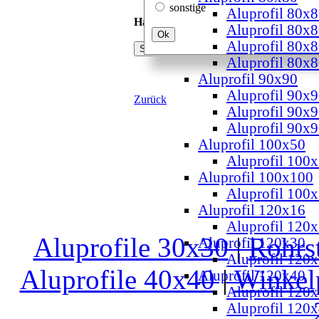
sonstige
Aluprofil 80x8
Häufig mit Stellfuß 8 D80 PA M12x85
Aluprofil 80x8
Ok
Aluprofil 80x8
Stellfuesse
Kunststoff
Anschraub
Aluprofil 80x
Aluprofil 90x90
Aluprofil 90x9
Zurück
Aluprofil 90x9
Aluprofil 90x
Aluprofil 100x50
Aluprofil 100
Aluprofil 100x100
Aluprofil 100
Aluprofil 120x16
Aluprofil 120
Aluprofile 30x30
|
Rohrs
Aluprofil 120x30
Aluprofil 120
Aluprofile 40x40
|
Winkel
Aluprofil 120x40
Aluprofil 120x
Aluprofil 120