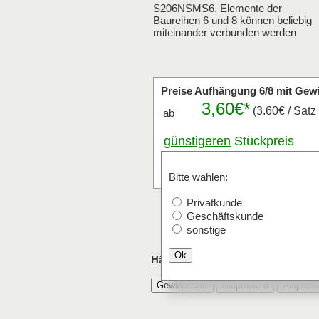
S206NSMS6. Elemente der
Baureihen 6 und 8 können beliebig
miteinander verbunden werden
Preise Aufhängung 6/8 mit Gewi
3,60€*
(3.60€ / Satz
ab
günstigeren
Stückpreis
anfragen
Satz
Bitte wählen:
Privatkunde
Geschäftskunde
sonstige
Ok
Häufig mit Aufhängung 6/8 mit Gew
Gewindestift
Aluprofile 8
Aluprofi