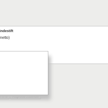
ndestift
 netto)
indestift bestellt
le m w
Aluprofile zubehoer