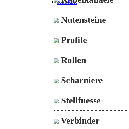
Kontakt
Nutensteine
Profile
Rollen
Scharniere
Stellfuesse
Verbinder