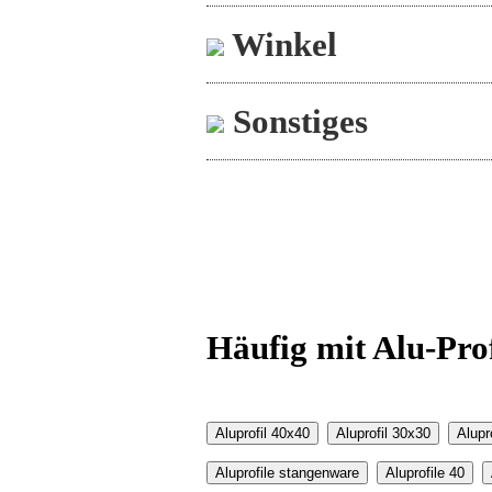
Winkel
Sonstiges
Häufig mit Alu-Pro
Aluprofil 40x40
Aluprofil 30x30
Alupr
Aluprofile stangenware
Aluprofile 40