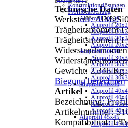
ISO 2768 Teil 1 m
Konstruktionslösungen
Technische Daten
Profilbearbeitung
Werkstoff: AlMgSi0,
Aluprofil 20x20
Aluprofil 20x2
Trägheitsmoment I 
Aluprofil 20x2
Trägheitsmoment I 
Aluprofil 20x2
Aluprofil 20x
Widerstandsmoment
Aluprofil 30x30
Aluprofil 30x3
Widerstandsmoment
Aluprofil 30x3
Gewicht: 2,346 Kg
Aluprofil 30x3
Aluprofil 30x
Biegung berechnen
Aluprofil 40x40
Artikel
Aluprofil 40x4
Aluprofil 40x4
Bezeichnung: Profi
Aluprofil 40x4
Artikelnummer:
S1
Aluprofil 40x
Aluprofil 45x45
Kompatibilität: I-T
Aluprofil 45x4