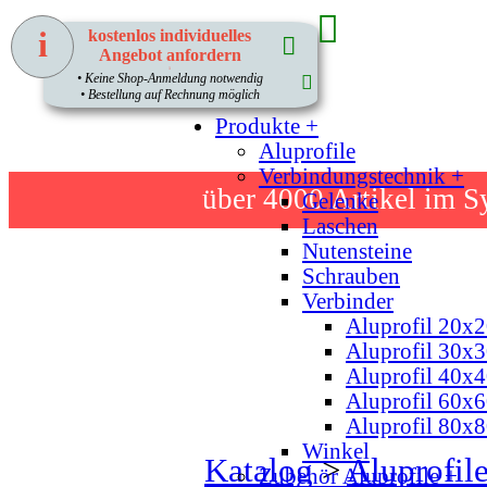
i
kostenlos individuelles
Angebot anfordern
1
• Keine Shop-Anmeldung notwendig
Home
• Bestellung auf Rechnung möglich
Produkte +
Aluprofile
Verbindungstechnik +
über 4000
Artikel im S
Gelenke
Laschen
Nutensteine
Schrauben
Verbinder
Aluprofil 20x2
Aluprofil 30x3
Aluprofil 40x4
Aluprofil 60x6
Aluprofil 80x8
Winkel
Katalog
>
Aluprofil
Zubehör Aluprofile +