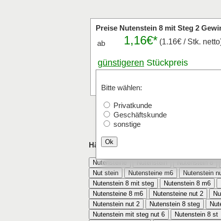
Preise Nutenstein 8 mit Steg 2 Ge
1,16€*
(1.16€ / Stk. netto
ab
günstigeren
Stückpreis
anfragen
Stk.
Bitte wählen:
Privatkunde
Geschäftskunde
sonstige
Ok
Häufig mit Nutenstein 8 mit Steg 2 G
Nutensteine
Nutenstein
Nutenstein 8
Nut stein
Nutensteine m6
Nutenstein n
Nutenstein 8 mit steg
Nutenstein 8 m6
Nutensteine 8 m6
Nutensteine nut 2
Nu
Nutenstein nut 2
Nutenstein 8 steg
Nut
Nutenstein mit steg nut 6
Nutenstein 8 st