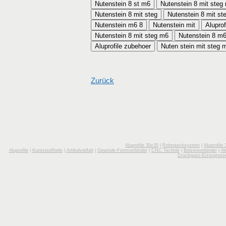
Nutenstein 8 st m6
Nutenstein 8 mit steg
Nutenstein 8 mit steg
Nutenstein m6 8
Nutenstein mit
Aluprof
Nutenstein 8 mit steg m6
Nutenstein 8 m
Aluprofile zubehoer
Nuten stein mit steg 
Zurück
Aluprofile 30x30
|
Rohrstecksystem
|
Aluprofile
Aluprofile
|
Kunststoffteile
|
Artikelvielfalt
|
Gewinde-Formverbinder
|
CNC Technik
|
Bolzenverbinder
|
Al
Druckguss-Erzeugniss