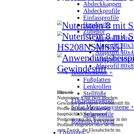
Abdeckkappen
Abdeckprofile
Einfassprofile
Handgriffe
Zubehör
Aluprofil 20x
Aluprofil 30x
Aluprofil 40x
Aluprofil 60x
Aluprofil 80x
Bodenlemente +
Fußplatten
Lenkrollen
Hinweis
Stellfüße
Nutensteine 8 mit zwei gleichen
Flächenelemente
Gewinden und einem Gewindestift für
Solar Montagesysteme +
Profile im Raster 40 werden
Solarprofile
hauptsächlich zur genauen
Positionierung der Nutensteine in der
Rohrstecksystem
Profilnut eingesetzt oder sie dienen
zum Zweck, die Eloxalschicht im
Lösungen +