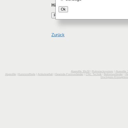
Häufig mit Scheibe Polycarbonat klar 
Ok
Polycarbonat
Scheibe polycarbonat
Zurück
Aluprofile 30x30
|
Rohrstecksystem
|
Aluprofile
Aluprofile
|
Kunststoffteile
|
Artikelvielfalt
|
Gewinde-Formverbinder
|
CNC Technik
|
Bolzenverbinder
|
Al
Druckguss-Erzeugniss