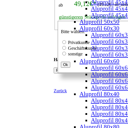
Aluprofil 45x4
49,12€*
(49.12€ / m² nett
ab
Aluprofil 45x4
Aluprofil 45x
günstigeren
Stückpreis anfragen
Aluprofil 50x50
x
mm (Länge)
Aluprofil 60x30
Bitte wählen:
Aluprofil 60x3
Aluprofil 60x3
Privatkunde
Aluprofil 60x3
Geschäftskunde
sonstige
Aluprofil 60x
Häufig mit Scheibe Polycarbonat klar 
Aluprofil 60x60
Ok
Aluprofil 60x6
Polycarbonat
Scheibe polycarbonat
Aluprofil 60x6
Aluprofil 60x6
Aluprofil 60x
Zurück
Aluprofil 80x40
Aluprofil 80x4
Aluprofil 80x4
Aluprofil 80x4
Aluprofil 80x
Aluprofil 80x80