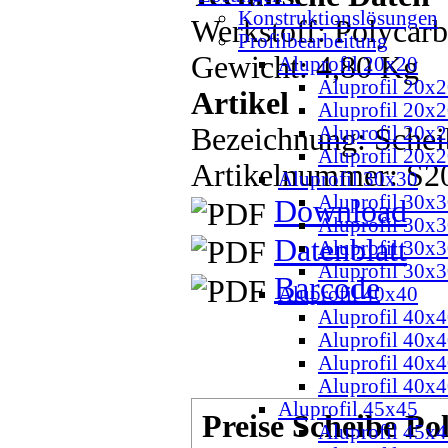
Konstruktionslösungen
Werkstoff: Polycar
Profilbearbeitung
Gewicht: 4,80 Kg
Aluprofil 20x20
Aluprofil 20x2
Artikel
Aluprofil 20x2
Bezeichnung: Schei
Aluprofil 20x2
Aluprofil 20x
Artikelnummer:
S2
Aluprofil 30x30
Aluprofil 30x3
Download
Aluprofil 30x3
Datenblatt
Aluprofil 30x3
Aluprofil 30x
Barcode
Aluprofil 40x40
Aluprofil 40x4
Aluprofil 40x4
Aluprofil 40x4
Aluprofil 40x
Aluprofil 45x45
Preise Scheibe P
Aluprofil 45x4