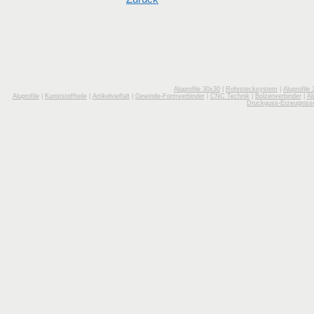
Aluprofile 30x30
|
Rohrstecksystem
|
Aluprofile
Aluprofile
|
Kunststoffteile
|
Artikelvielfalt
|
Gewinde-Formverbinder
|
CNC Technik
|
Bolzenverbinder
|
Al
Druckguss-Erzeugniss