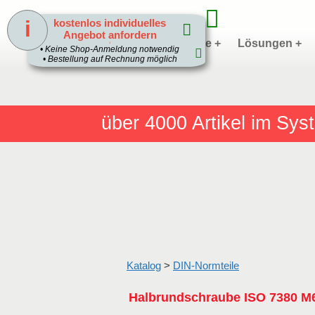
i
kostenlos individuelles
Angebot anfordern
Home
Produkte +
Lösungen +
1
• Keine Shop-Anmeldung notwendig
• Bestellung auf Rechnung möglich
über 4000
Artikel im Sy
Katalog
>
DIN-Normteile
Halbrundschraube ISO 7380 M6