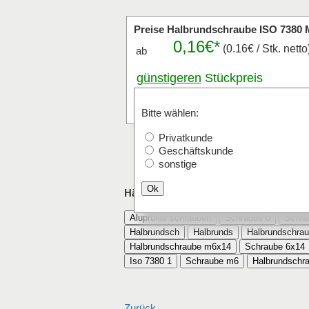
Preise Halbrundschraube ISO 7380 
0,16€*
(0.16€ / Stk. netto
ab
günstigeren
Stückpreis
anfragen
Stk.
Bitte wählen:
Privatkunde
Geschäftskunde
sonstige
Ok
Häufig mit Halbrundschraube ISO 7380
Aluprofile schrauben
Schraube 8
Schra
Halbrundsch
Halbrunds
Halbrundschrau
Halbrundschraube m6x14
Schraube 6x14
Iso 7380 1
Schraube m6
Halbrundschr
Zurück