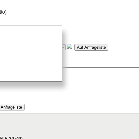
tto)
meter)
max. 6000mm begrenzt
2400mm möglich
il 5 20x20