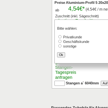
Preise Aluminium-Profil 5 20x20
4,54€*
(4.54€ / m ne
ab
Zuschnitt (inkl. Sägeschnitt)
günstigen
Zuschnitt
-
Stückpreis anfragen
Bitte wählen:
Stk x
mm (Milli
Privatkunde
Der Zuschnitt ist von 20mm bis 
Geschäftskunde
Versand mit Paketdienst ist bis 
sonstige
Ok
Stangenware
günstigen
Stangen
-
Tagespreis
anfragen
Stangen a` 6040mm
Passendes Zubehör für Aluprof