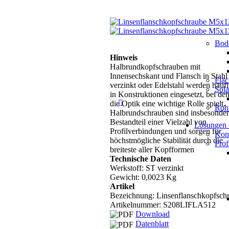
Bod
Hinweis
Halbrundkopfschrauben mit
Innensechskant und Flansch in Stahl
Flä
verzinkt oder Edelstahl werden häuf
Sol
in Konstruktionen eingesetzt, bei de
die Optik eine wichtige Rolle spielt.
Roh
Halbrundschrauben sind insbesonde
Bestandteil einer Vielzahl von
Lösungen
Profilverbindungen und sorgen für
Kons
höchstmögliche Stabilität durch die
Prof
breiteste aller Kopfformen
Technische Daten
Werkstoff: ST verzinkt
Gewicht: 0,0023 Kg
Artikel
Bezeichnung: Linsenflanschkopfsch
Artikelnummer:
S208LIFLA512
Download
Datenblatt