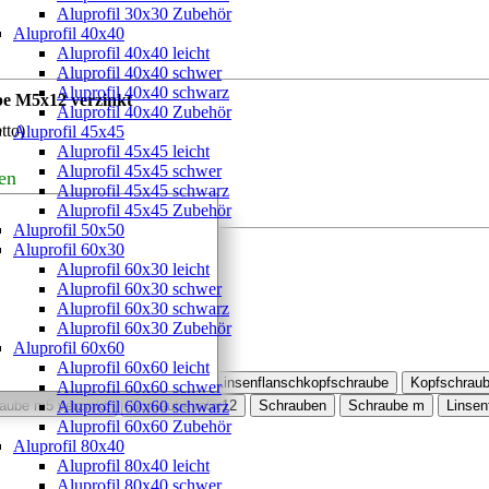
Aluprofil 30x30 Zubehör
Aluprofil 40x40
Aluprofil 40x40 leicht
Aluprofil 40x40 schwer
Aluprofil 40x40 schwarz
be M5x12 verzinkt
Aluprofil 40x40 Zubehör
tto)
Aluprofil 45x45
Aluprofil 45x45 leicht
Aluprofil 45x45 schwer
en
Aluprofil 45x45 schwarz
Aluprofil 45x45 Zubehör
Aluprofil 50x50
Aluprofil 60x30
Aluprofil 60x30 leicht
Aluprofil 60x30 schwer
Aluprofil 60x30 schwarz
Aluprofil 60x30 Zubehör
ube M5x12 verzinkt bestellt
Aluprofil 60x60
Aluprofil 60x60 leicht
Flanschkopf
Linsenflansch
Linsenflanschkopfschraube
Kopfschrau
Aluprofil 60x60 schwer
aube m5 verzinkt
Aluprofil 60x60 schwarz
Schraube m5x12
Schrauben
Schraube m
Linsen
Aluprofil 60x60 Zubehör
Aluprofil 80x40
Aluprofil 80x40 leicht
Aluprofil 80x40 schwer