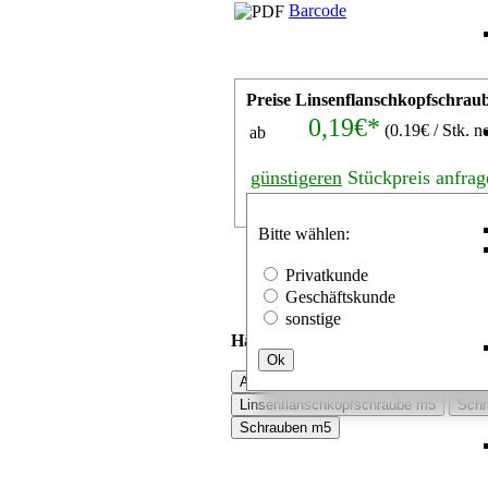
Barcode
Preise Linsenflanschkopfschrau
0,19€*
(0.19€ / Stk. ne
ab
günstigeren
Stückpreis anfrag
Stk.
Bitte wählen:
Privatkunde
Geschäftskunde
sonstige
Häufig mit Linsenflanschkopfschra
Ok
Aluprofile schrauben
Schraube m5
Linsenflanschkopfschraube m5
Schr
Schrauben m5