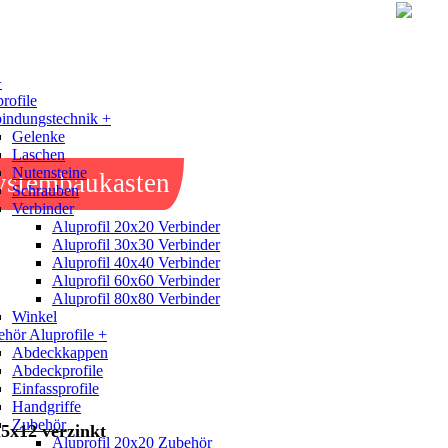
+
rofile
indungstechnik +
Gelenke
Laschen
Nutensteine
ystembaukasten
Schrauben
Verbinder
Aluprofil 20x20 Verbinder
Aluprofil 30x30 Verbinder
Aluprofil 40x40 Verbinder
Aluprofil 60x60 Verbinder
Aluprofil 80x80 Verbinder
Winkel
hör Aluprofile +
Abdeckkappen
Abdeckprofile
Einfassprofile
Handgriffe
Zubehör
5x12 verzinkt
Aluprofil 20x20 Zubehör