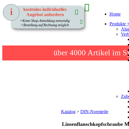
i
kostenlos individuelles
Home
Angebot anfordern
1
• Keine Shop-Anmeldung notwendig
Produkte 
• Bestellung auf Rechnung möglich
Alup
Verb
über 4000
Artikel im S
Zube
Katalog
>
DIN-Normteile
Linsenflanschkopfschraube M