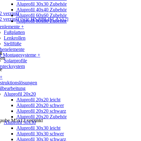
Aluprofil 30x30 Zubehör
Aluprofil 40x40 Zubehör
Aluprofil 60x60 Zubehör
Aluprofil 80x80 Zubehör
enlemente +
Fußplatten
Lenkrollen
Stellfüße
chenelemente
ig
ar Montagesysteme +
nen
Solarprofile
rstecksystem
re
 +
truktionslösungen
ilbearbeitung
Aluprofil 20x20
Aluprofil 20x20 leicht
Aluprofil 20x20 schwer
Aluprofil 20x20 schwarz
Aluprofil 20x20 Zubehör
raube M5x12 verzinkt
Aluprofil 30x30
Aluprofil 30x30 leicht
Aluprofil 30x30 schwer
Aluprofil 30x30 schwarz