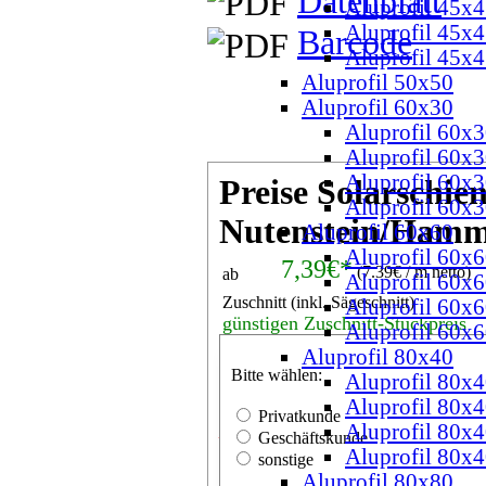
Datenblatt
Aluprofil 45x4
Aluprofil 45x4
Barcode
Aluprofil 45x
Aluprofil 50x50
Aluprofil 60x30
Aluprofil 60x3
Aluprofil 60x3
Aluprofil 60x3
Preise Solarschie
Aluprofil 60x
Nutenstein/Hamm
Aluprofil 60x60
Aluprofil 60x6
7,39€*
(7.39€ / m netto)
ab
Aluprofil 60x6
Zuschnitt (inkl. Sägeschnitt)
Aluprofil 60x6
günstigen
Zuschnitt
-Stückpreis
Aluprofil 60x
anfragen
Aluprofil 80x40
Stk x
mm (Millimet
Bitte wählen:
Aluprofil 80x4
Aluprofil 80x4
Privatkunde
Der Zuschnitt ist
Aluprofil 80x4
Geschäftskunde
Aluprofil 80x
Versand mit Paketd
sonstige
Aluprofil 80x80